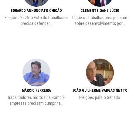
EDUARDO ANNUNCIATO CHICÃO
CLEMENTE GANZ LÚCIO
 o
Eleições 2026: o voto do trabalhador
O que os trabalhadores pensam
L
precisa defender...
sobre desenvolvimento; por...
MÁRCIO FERREIRA
JOÃO GUILHERME VARGAS NETTO
Trabalhadores mortos na Bombril:
Eleições para o Senado
Pr
empresas precisam cumprir a...