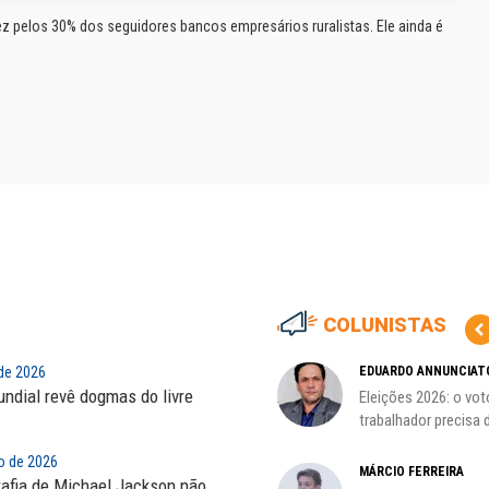
ez pelos 30% dos seguidores bancos empresários ruralistas. Ele ainda é
COLUNISTAS
CÃO
 de 2026
MIGUEL TORRES
EDUARDO ANNUNCIAT
ndial revê dogmas do livre
ção
A luta continua: agora o foco é
Eleições 2026: o vot
o...
trabalhador precisa d
o de 2026
CARLOS LOPES
MÁRCIO FERREIRA
rafia de Michael Jackson não