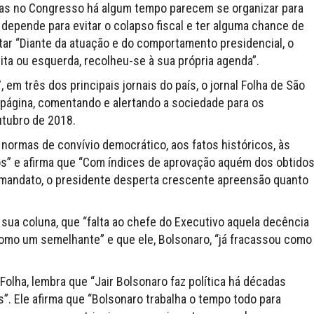
ticas no Congresso há algum tempo parecem se organizar para
 depende para evitar o colapso fiscal e ter alguma chance de
tar “Diante da atuação e do comportamento presidencial, o
ita ou esquerda, recolheu-se à sua própria agenda”.
7, em três dos principais jornais do país, o jornal Folha de São
l página, comentando e alertando a sociedade para os
utubro de 2018.
às normas de convívio democrático, aos fatos históricos, às
nos” e afirma que “Com índices de aprovação aquém dos obtido
 mandato, o presidente desperta crescente apreensão quanto
sua coluna, que “falta ao chefe do Executivo aquela decência
omo um semelhante” e que ele, Bolsonaro, “já fracassou como
olha, lembra que “Jair Bolsonaro faz política há décadas
”. Ele afirma que “Bolsonaro trabalha o tempo todo para