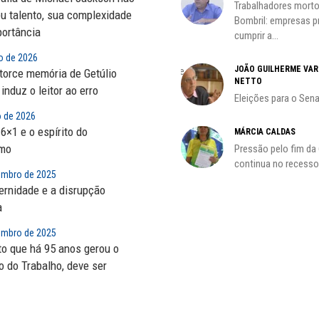
O resgate do nosso Estado
Trabalhadores morto
eu talento, sua complexidade
Nacional; por Carlos...
Bombril: empresas 
portância
cumprir a...
ADILSON ARAÚJO
o de 2026
JOÃO GUILHERME VA
A geopolítica nas eleições de
storce memória de Getúlio
NETTO
outubro; por Adilson...
induz o leitor ao erro
Eleições para o Sen
o de 2026
HO)
6×1 e o espírito do
MÁRCIA CALDAS
smo
Pressão pelo fim da
s
continua no recesso.
embro de 2025
rnidade e a disrupção
a
embro de 2025
to que há 95 anos gerou o
o do Trabalho, deve ser