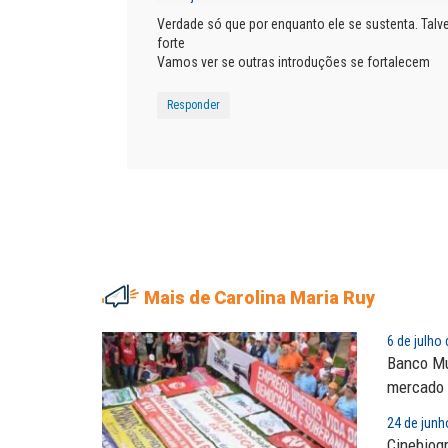
Verdade só que por enquanto ele se sustenta. Talv
forte
Vamos ver se outras introduções se fortalecem
Responder
Mais de Carolina Maria Ruy
EDUARDO ANNUNCIATO CHI
6 de julho
Banco Mu
Sem salário digno e prote
social, não existe...
mercado
24 de junh
EUSÉBIO PINTO NETO
Cinebiog