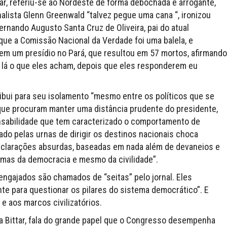
itar, referiu-se ao Nordeste de forma debochada e arrogante,
nalista Glenn Greenwald “talvez pegue uma cana “, ironizou
nando Augusto Santa Cruz de Oliveira, pai do atual
 que a Comissão Nacional da Verdade foi uma balela, e
m um presídio no Pará, que resultou em 57 mortos, afirmando
 lá o que eles acham, depois que eles responderem eu
ribui para seu isolamento “mesmo entre os políticos que se
que procuram manter uma distância prudente do presidente,
nsabilidade que tem caracterizado o comportamento de
do pelas urnas de dirigir os destinos nacionais choca
declarações absurdas, baseadas em nada além de devaneios e
mas da democracia e mesmo da civilidade”.
engajados são chamados de “seitas” pelo jornal. Eles
te para questionar os pilares do sistema democrático”. E
 e aos marcos civilizatórios.
la Bittar, fala do grande papel que o Congresso desempenha