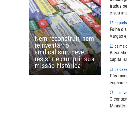
A fortaleza do sindicato
traduz s
e sua im
MARCOS VERLAINE
18 de junh
Nem reconstruir, nem
Folha di
reinventar, o sindicalismo
Vargas e 
Nem reconstruir, nem
precisa voltar...
reinventar: o
26 de mai
sindicalismo deve
SERGIO LUIZ LEITE (SERGIN
A escala 
resistir e cumprir sua
Saúde mental:
capitali
responsabilidade de todo
missão histórica
21 de dez
Pós-mode
enganos
26 de nov
O contex
Ministéri