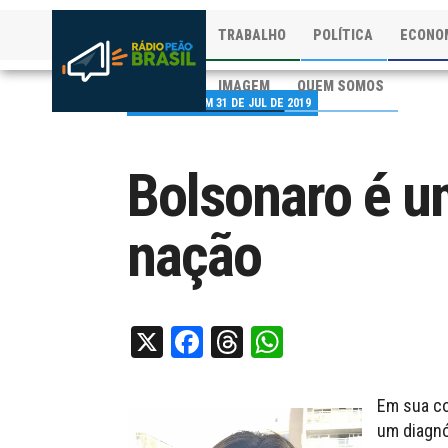
TRABALHO
POLÍTICA
ECONO
IMAGEM
QUEM SOMOS
PUBLICADO EM 31 DE JUL DE 2019
Bolsonaro é u
nação
X
Facebook
Threads
WhatsApp
Em sua col
um diagnó