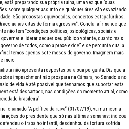
e, está preparando sua própria ruína, uma vez que “suas
ões sobre qualquer assunto de qualquer área vão esvaziando
idade. São propostas equivocadas, conceitos estapafúrdios,
draconianas ditas de forma agressiva”. Conclui afirmando que
nte não tem “condições políticas, psicológicas, sociais e
 governar e liderar sequer seu público votante, quanto mais
 governo de todos, como a praxe exige” e se pergunta qual a
Afinal temos apenas sete meses de governo. Imaginem mais
 e meio!
nalista não apresenta respostas para sua pergunta. Diz que a
sobre impeachment não prospera na Câmara, no Senado e no
nais de vida é até possível que tenhamos que suportar esta
ment está descartado, nas condições do momento atual, como
ciedade brasileira”.
rial chamado “A política da raiva” (31/07/19), vai na mesma
clarações do presidente que só nas últimas semanas: indicou
 defendeu o trabalho infantil, desdenhou da tortura sofrida