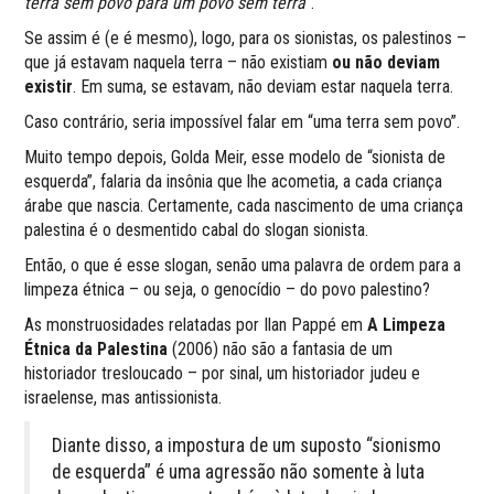
terra sem povo para um povo sem terra
”.
Se assim é (e é mesmo), logo, para os sionistas, os palestinos –
que já estavam naquela terra – não existiam
ou não deviam
existir
. Em suma, se estavam, não deviam estar naquela terra.
Caso contrário, seria impossível falar em “uma terra sem povo”.
Muito tempo depois, Golda Meir, esse modelo de “sionista de
esquerda”, falaria da insônia que lhe acometia, a cada criança
árabe que nascia. Certamente, cada nascimento de uma criança
palestina é o desmentido cabal do slogan sionista.
Então, o que é esse slogan, senão uma palavra de ordem para a
limpeza étnica – ou seja, o genocídio – do povo palestino?
As monstruosidades relatadas por Ilan Pappé em
A Limpeza
Étnica da Palestina
(2006) não são a fantasia de um
historiador tresloucado – por sinal, um historiador judeu e
israelense, mas antissionista.
Diante disso, a impostura de um suposto “sionismo
de esquerda” é uma agressão não somente à luta