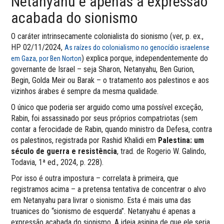
Netanyahu é apenas a expressão
acabada do sionismo
O caráter intrinsecamente colonialista do sionismo (ver, p. ex.,
HP 02/11/2024,
As raízes do colonialismo no genocídio israelense
) explica porque, independentemente do
em Gaza, por Ben Norton
governante de Israel – seja Sharon, Netanyahu, Ben Gurion,
Begin, Golda Meir ou Barak – o tratamento aos palestinos e aos
vizinhos árabes é sempre da mesma qualidade.
O único que poderia ser arguido como uma possível exceção,
Rabin, foi assassinado por seus próprios compatriotas (sem
contar a ferocidade de Rabin, quando ministro da Defesa, contra
os palestinos, registrada por Rashid Khalidi em
Palestina: um
século de guerra e resistência
, trad. de Rogerio W. Galindo,
Todavia, 1ª ed., 2024, p. 228).
Por isso é outra impostura – correlata à primeira, que
registramos acima – a pretensa tentativa de concentrar o alvo
em Netanyahu para livrar o sionismo. Esta é mais uma das
truanices do “sionismo de esquerda”. Netanyahu é apenas a
expressão acabada do sionismo. A ideia asinina de que ele seria