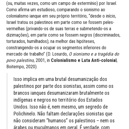
(ou, muitas vezes, como um campo de extermínio) por Israel.
Como afirma um estudioso, comparando o sionismo ao
colonialismo ianque em seu próprio território, “desde o início,
Israel tratou os palestinos em parte como se fossem peles-
vermelhas (privando-os de suas terras e submetendo-os a
dizimações), em parte como se fossem negros (discriminados,
torturados, humilhados); na melhor das hipóteses,
constrangendo-os a ocupar os segmentos inferiores do
mercado de trabalho” (D. Losurdo,
O sionismo e a tragédia do
povo palestino
, 2001, in
Colonialismo e Luta Anti-colonial
,
Boitempo, 2020).
Isso implica em uma brutal desumanização dos
palestinos por parte dos sionistas, assim como os
brancos ianques desumanizaram brutalmente os
indígenas e negros no território dos Estados
Unidos. Isso não é, nem mesmo, um segredo de
Polichinelo. Não faltam declarações sionistas que
não consideram “humanos” os palestinos – nem os
árabes ou muçulmanos em geral. É verdade, com