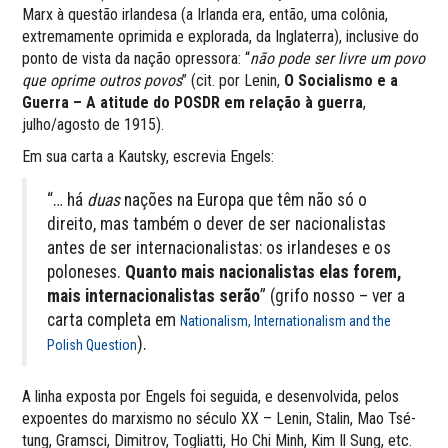
Marx à questão irlandesa (a Irlanda era, então, uma colônia,
extremamente oprimida e explorada, da Inglaterra), inclusive do
ponto de vista da nação opressora: “
não pode ser livre um povo
que oprime outros povos
” (cit. por Lenin,
O Socialismo e a
Guerra – A atitude do POSDR em relação à guerra
,
julho/agosto de 1915).
Em sua carta a Kautsky, escrevia Engels:
“… há
duas
nações na Europa que têm não só o
direito, mas também o dever de ser nacionalistas
antes de ser internacionalistas: os irlandeses e os
poloneses.
Quanto mais nacionalistas elas forem,
mais internacionalistas serão
” (grifo nosso – ver a
carta completa em
Nationalism, Internationalism and the
).
Polish Question
A linha exposta por Engels foi seguida, e desenvolvida, pelos
expoentes do marxismo no século XX – Lenin, Stalin, Mao Tsé-
tung, Gramsci, Dimitrov, Togliatti, Ho Chi Minh, Kim Il Sung, etc.