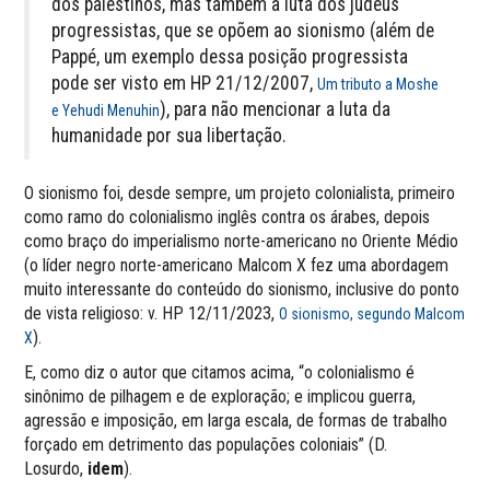
dos palestinos, mas também à luta dos judeus
progressistas, que se opõem ao sionismo (além de
Pappé, um exemplo dessa posição progressista
pode ser visto em HP 21/12/2007,
Um tributo a Moshe
), para não mencionar a luta da
e Yehudi Menuhin
humanidade por sua libertação.
O sionismo foi, desde sempre, um projeto colonialista, primeiro
como ramo do colonialismo inglês contra os árabes, depois
como braço do imperialismo norte-americano no Oriente Médio
(o líder negro norte-americano Malcom X fez uma abordagem
muito interessante do conteúdo do sionismo, inclusive do ponto
de vista religioso: v. HP 12/11/2023,
O sionismo, segundo Malcom
).
X
E, como diz o autor que citamos acima, “o colonialismo é
sinônimo de pilhagem e de exploração; e implicou guerra,
agressão e imposição, em larga escala, de formas de trabalho
forçado em detrimento das populações coloniais” (D.
Losurdo,
idem
).