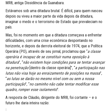
MR8, antiga Dissidência da Guanabara.
Estávamos sob uma ditadura brutal. É difícil, para quem nasceu
depois ou viveu a maior parte da vida depois da ditadura,
imaginar o medo e o terrorismo de Estado que prevaleciam no
país.
Mas, foi no momento em que a ditadura começava a enfrentar
dificuldades, com uma crise econômica despontando no
horizonte, e depois da derrota eleitoral de 1974, que a Política
Operária (PO), através de seu jornal, proclamou que “
a classe
operária é incapaz de se constituir numa oposição à
ditadura
”, “
não existem hoje condições para se tentar avançar
na penetração
[dentro da classe operária]”, “
a participação nas
lutas não visa hoje ao enraizamento de posições na massa
”,
“
as lutas se darão no mesmo nível com ou sem a nossa
participação
”, “
no caminho não cabe tentar modificar esse
quadro, romper esse isolamento
”.
A resposta de Cláudio, dirigente do MR8, foi cortante – e o
futuro lhe daria inteira razão: