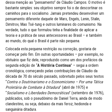
dessa menção ao “pensamento” de Cláudio Campos. O motivo é
bastante simples: seu objetivo sempre foi o de descortinar os
caminhos para o socialismo. Jamais pretendeu desenvolver um
pensamento diferente daquele de Marx, Engels, Lenin, Stalin,
Dimitrov, Mao Tsé-tung e outros luminares do comunismo. Na
verdade, tudo o que formulou tinha a finalidade de aplicar a
teoria e a prática de seus antecessores ao Brasil – e também
ao mundo, do qual o Brasil é parte não pequena.
Colocada esta pequena restrição ou correção, gostaria de
começar pelo fim. Em outras oportunidades – por exemplo, no
obituário que fiz dele, reproduzido como um dos prefácios da
segunda edição de “
A História Continua
” – segui a ordem
cronológica, começando pelas contribuições de Cláudio da
década de 70 do século passado, sobretudo pelos seus textos
“
Contra o Doutrinarismo e o Economicismo – Por uma Tática
Proletária de Combate à Ditadura
” (abril de 1975) e
“
Socialismo e Liberdades Democráticas
” (setembro de 1976),
publicados, sob o pseudônimo de Daniel Terra, ainda de modo
clandestino, ou seja, debaixo da mais feroz, hedionda e
sanguinária ditadura.