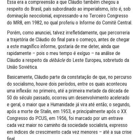
Essa era a compreensão a que Cláudio também chegou a
respeito do Brasil, país subordinado ao imperialismo, isto é, sob
dominação neocolonial, expressando-a no Terceiro Congresso
do MR8, em 1982, no qual proferiu o Informe do Comitê Central.
Porém, como anunciei, talvez irrefletidamente, que percorreria
a trajetória de Cláudio do final para o começo, antes de chegar
a este magnífico informe, gostaria de me deter, ainda que
rapidamente – pois o meu tempo é exíguo – na análise de
Cláudio a respeito da
débâcle
do Leste Europeu, sobretudo da
União Soviética.
Basicamente, Cláudio parte da constatação de que, no percurso
do socialismo, houve dois períodos, entre os quais aconteceu
uma inflexão: no primeiro, até a primeira metade da década de
50 do século passado, ocorreu um desenvolvimento acelerado
e geral, o maior que a Humanidade já vira até então; o segundo,
após a morte de Stalin, em 1953, e principalmente após o XX
Congresso do PCUS, em 1956, foi marcado por um entrave
cada vez maior no caminho da sociedade socialista, expresso
em índices de crescimento cada vez menores – até a sua crise
final.