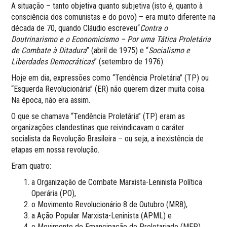
A situação – tanto objetiva quanto subjetiva (isto é, quanto à
consciência dos comunistas e do povo) – era muito diferente na
década de 70, quando Cláudio escreveu“
Contra o
Doutrinarismo e o Economicismo – Por uma Tática Proletária
de Combate à Ditadura
” (abril de 1975) e “
Socialismo e
Liberdades Democráticas
” (setembro de 1976).
Hoje em dia, expressões como “Tendência Proletária” (TP) ou
“Esquerda Revolucionária” (ER) não querem dizer muita coisa.
Na época, não era assim.
O que se chamava “Tendência Proletária” (TP) eram as
organizações clandestinas que reivindicavam o caráter
socialista da Revolução Brasileira – ou seja, a inexistência de
etapas em nossa revolução.
Eram quatro:
a Organização de Combate Marxista-Leninista Política
Operária (PO),
o Movimento Revolucionário 8 de Outubro (MR8),
a Ação Popular Marxista-Leninista (APML) e
o Movimento de Emancipação do Proletariado (MEP),