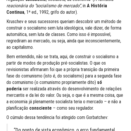
reacionária do “socialismo de mercado”
, in
A História
Continua
, 1ª ed., 1992, grifo do autor).
Kruschev e seus sucessores queriam descobrir um método de
construir o socialismo sem luta ideológica, vale dizer, de forma
automática, sem luta de classes. Como isso é impossível,
regrediram ao mercado, ou seja, ainda que inconscientemente,
ao capitalismo.
Bem entendido, não se trata, aqui, de construir o socialismo a
partir de modos de produção pré-socialistas. O que os
revisionistas afirmaram foi que a própria transição da primeira
fase do comunismo (isto é, do socialismo) para a segunda fase
do comunismo (o comunismo propriamente dito)
só
poderia
ser realizada através do desenvolvimento de relações
mercantis e da lei do valor. Ou seja, o que é a mesma coisa, que
a economia já plenamente socialista teria o mercado – e não a
planificação
consciente
– como seu regulador.
O cúmulo dessa tendência foi atingido com Gorbatchev:
“Do ponto de vista econômico, o erro fundamental