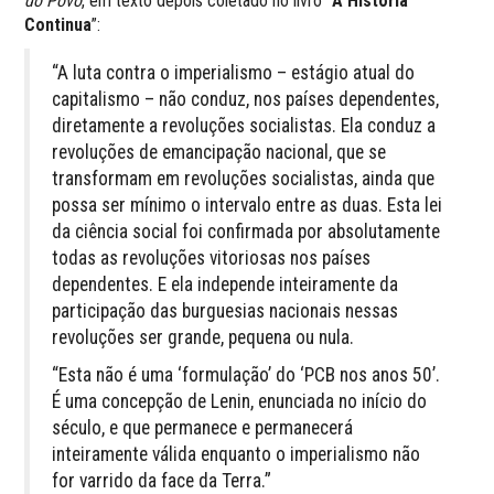
do Povo
, em texto depois coletado no livro “
A História
Continua
”:
“A luta contra o imperialismo – estágio atual do
capitalismo – não conduz, nos países dependentes,
diretamente a re­voluções socialistas. Ela conduz a
revoluções de emancipação nacional, que se
transformam em revoluções socialistas, ain­da que
possa ser mínimo o intervalo entre as duas. Esta lei
da ciência social foi confirmada por absolutamente
todas as revoluções vitoriosas nos países
dependentes. E ela independe inteiramente da
participação das burguesias nacionais nes­sas
revoluções ser grande, pequena ou nula.
“Esta não é uma ‘formulação’ do ‘PCB nos anos 50’.
É uma concepção de Lenin, enunciada no início do
século, e que permanece e permanecerá
inteiramente válida enquanto o imperialismo não
for varrido da face da Terra.”