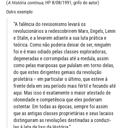
(
A História continua
, HP 8/08/1991, grifo do autor)
Outro exemplo:
“A falência do revisionismo levará os
revolucionários a re­descobrirem Marx, Engels, Lenin
e Stalin, e a levarem adiante a sua luta prática e
teórica. Como não poderia deixar de ser, ninguém
foi e é mais odiado pelas classes exploradoras,
dege­neradas e corrompidas até a medula, assim
como pelas mari­posas que pululam em torno delas,
do que estes dirigentes geniais da revolução
proletária – em particular o último, que esteve à
frente dela em seu período mais fértil e fecundo até
aqui. Mas isso é exatamente o maior atestado de
idoneidade e competência que eles poderiam
ostentar. Em todas as épo­cas, sempre foi assim
que as antigas classes proprietárias e seus lacaios
distinguiram as revoluções destinadas a condu­zi-
las à lata de lixo da História.”