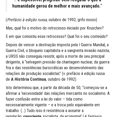
humanidade gerou de melhor e mais avançado.
”
(
Prefácio à edição russa
, outubro de 1992, grifo nosso)
Mas, qual foi o motivo do retrocesso iniciado por Kruschev?
E em que consistiu esse retrocesso? Qual foi o seu conteúdo?
Depois de vencer a destruição imposta pela I Guerra Mundial, a
Guerra Civil, o bloqueio capitalista e a sangrenta invasão nazista,
a URSS não conseguiu resistir, após a morte de seu principal
dirigente, à “selvagem pressão da chantagem nuclear, da guerra
fria e das resistências burocráticas ao desenvolvimento das
relações de produção socialistas” (v. prefácio à edição russa
de
A História Continua
, outubro de 1992).
Isto determinou que, a partir da década de 50, “co­meçou-se a
afirmar a ‘necessidade’ das relações mercantis no socialismo. A
fazer confusão entre a lei do valor – tida como
necessariamente vigente – e a troca pelo equivalente em
trabalho. (…) Tudo isso é resis­tência a assumir a
regulação
consciente
, socialista, da eco­nomia” (
A fantasia