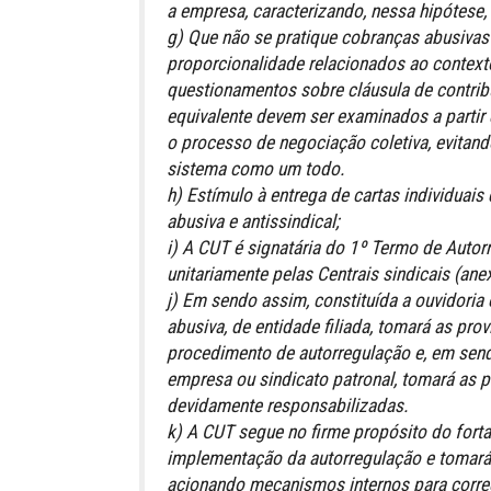
a empresa, caracterizando, nessa hipótese, 
g) Que não se pratique cobranças abusivas
proporcionalidade relacionados ao context
questionamentos sobre cláusula de contribu
equivalente devem ser examinados a partir
o processo de negociação coletiva, evitan
sistema como um todo.
h) Estímulo à entrega de cartas individuai
abusiva e antissindical;
i) A CUT é signatária do 1º Termo de Autor
unitariamente pelas Centrais sindicais (ane
j) Em sendo assim, constituída a ouvidoria
abusiva, de entidade filiada, tomará as pro
procedimento de autorregulação e, em send
empresa ou sindicato patronal, tomará as 
devidamente responsabilizadas.
k) A CUT segue no firme propósito do forta
implementação da autorregulação e tomará t
acionando mecanismos internos para corre