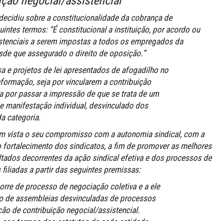
ição negocial/assistencial
decidiu sobre a constitucionalidade da cobrança de
intes termos: “É constitucional a instituição, por
acordo ou
istenciais a serem impostas a todos os
empregados da
esde que assegurado o direito de
oposição.”
a e projetos de lei apresentados de afogadilho no
ormação, seja por vincularem a contribuição
ja por passar a impressão de que se trata de um
ge manifestação individual, desvinculado dos
a categoria.
em vista o seu compromisso com a autonomia sindical,
com a
 fortalecimento dos sindicatos, a fim de
promover as melhores
ultados decorrentes da ação
sindical efetiva e dos processos de
filiadas a partir
das seguintes premissas:
corre de processo de negociação coletiva e a ele
ão de assembleias desvinculadas de processos
ção de contribuição negocial/assistencial.