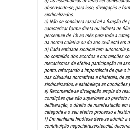
b) As assembleias deverão ser convocadas 
observando-se, para isso, divulgação e for
sindicalizados.
c) Não se considera razoável a fixação de
caracterizar forma direta ou indireta de fil
percentual de 1% ao mês para toda a catego
da norma coletiva ou do ano civil está em 
d) Cada entidade sindical tem autonomia 
do conteúdo dos acordos e convenções col
mecanismos de efetiva participação na ass
ponto, reforçando a importância de que o i
das cláusulas normativas e bilaterais, de a
sindicalizados, e estabeleça as condições 
e) Recomenda-se divulgação ampla do resul
condições que são superiores ao previsto n
deliberação, o direito de manifestação em
categoria e o seu efetivo processo e histór
f) Em nenhuma hipótese deve-se admitir a 
contribuição negocial/assistencial, decorre