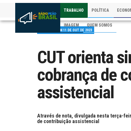
TRABALHO
POLÍTICA
ECONO
IMAGEM
QUEM SOMOS
PUBLICADO EM 11 DE OUT DE 2023
CUT orienta si
cobrança de c
assistencial
Através de nota, divulgada nesta terça-feir
de contribuição assistencial