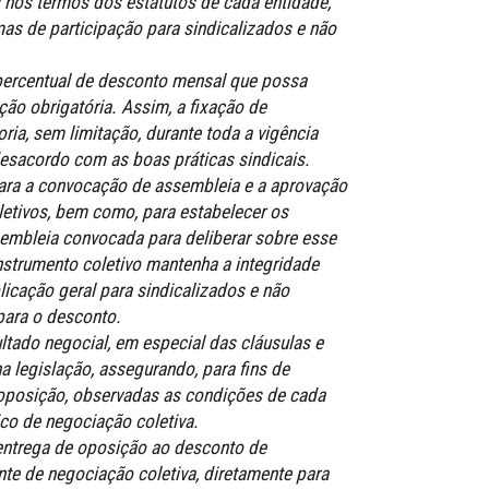
nos termos dos estatutos de cada entidade,
mas de participação para sindicalizados e não
 percentual de desconto mensal que possa
iação obrigatória. Assim, a fixação de
ria, sem limitação, durante toda a vigência
desacordo com as boas práticas sindicais.
para a convocação de assembleia e a aprovação
etivos, bem como, para estabelecer os
embleia convocada para deliberar sobre esse
nstrumento coletivo mantenha a integridade
plicação geral para sindicalizados e não
para o desconto.
tado negocial, em especial das cláusulas e
a legislação, assegurando, para fins de
 oposição, observadas as condições de cada
ico de negociação coletiva.
entrega de oposição ao desconto de
nte de negociação coletiva, diretamente para