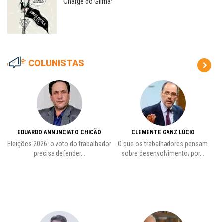
Charge do Gilmar
COLUNISTAS
EDUARDO ANNUNCIATO CHICÃO
CLEMENTE GANZ LÚCIO
 o
Eleições 2026: o voto do trabalhador
O que os trabalhadores pensam
L
precisa defender...
sobre desenvolvimento; por...