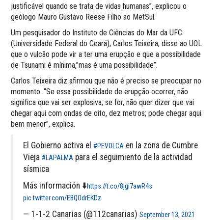
justificável quando se trata de vidas humanas”, explicou o
geólogo Mauro Gustavo Reese Filho ao MetSul.
Um pesquisador do Instituto de Ciências do Mar da UFC
(Universidade Federal do Ceará), Carlos Teixeira, disse ao UOL
que o vulcão pode vir a ter uma erupção e que a possibilidade
de Tsunami é mínima,”mas é uma possibilidade”.
Carlos Teixeira diz afirmou que não é preciso se preocupar no
momento. “Se essa possibilidade de erupção ocorrer, não
significa que vai ser explosiva; se for, não quer dizer que vai
chegar aqui com ondas de oito, dez metros; pode chegar aqui
bem menor”, explica.
El Gobierno activa el
en la zona de Cumbre
#PEVOLCA
Vieja
para el seguimiento de la actividad
#LAPALMA
sísmica
Más información ⬇️
https://t.co/8jgi7awR4s
pic.twitter.com/EBQOdrEKDz
— 1-1-2 Canarias (@112canarias)
September 13, 2021