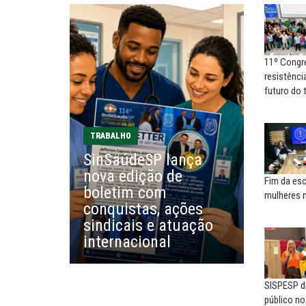
ADRIANA MARCOLINO
MARIA AUXILIADORA
Adriana Marcolino destaca
Agosto Lilás: todos e tod
impacto do salário mínimo na...
combate à...
11º Congr
NILTON NECO
SERGIO LUIZ LEITE (SERGIN
resistência
Sindec: 94 anos de união e
Saúde mental:
futuro do 
lutas
responsabilidade de todo
EDUARDO ANNUNCIATO CHICÃO
MIGUEL TORRES
TRABALHO
Sem salário digno e proteção
A luta continua: agora o f
SinSaúdeSP lança
social, não existe...
o...
nova edição de
Fim da esc
boletim com
mulheres 
EUSÉBIO PINTO NETO
CARLOS LOPES
conquistas, ações
A fortaleza do sindicato
O resgate do nosso Esta
sindicais e atuação
Nacional; por Carlos...
internacional
SISPESP de
público n