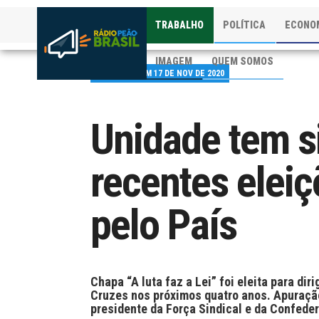
TRABALHO
POLÍTICA
ECONO
IMAGEM
QUEM SOMOS
PUBLICADO EM 17 DE NOV DE 2020
Unidade tem s
recentes elei
pelo País
Chapa “A luta faz a Lei” foi eleita para di
Cruzes nos próximos quatro anos. Apuração
presidente da Força Sindical e da Confedera