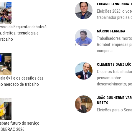
MARCOS VERLAINE
EDUARDO ANNUNCIAT
as no
Nem reconstruir, nem
Eleições 2026: o vot
reinventar, o sindicalismo
trabalhador precisa d
precisa voltar...
esso da Fequimfar debaterá
HO)
MÁRCIO FERREIRA
, direitos, tecnologia e
ADILSON ARAÚJO
Trabalhadores morto
trabalho
s
A geopolítica nas eleições de
Bombril: empresas 
outubro; por Adilson...
cumprir a...
CLEMENTE GANZ LÚC
oco é
O que os trabalhado
pensam sobre
ala 6×1 e os desafios das
desenvolvimento; por
no mercado de trabalho
do
JOÃO GUILHERME VA
NETTO
Eleições para o Sen
bate futuro do serviço
o SUBRAC 2026