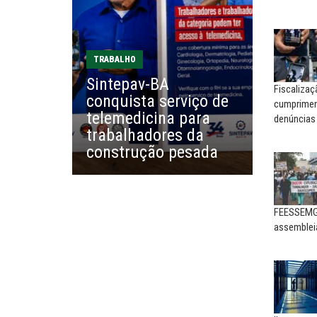
combate à...
reinventar, o sindicalismo
precisa voltar...
EDUARDO ANNUNCIATO CHICÃO
MIGUEL TORRES
Sem salário digno e proteção
TRABALHO
social, não existe...
A luta continua: agora o f
Sintepav-BA
o...
Fiscaliza
conquista serviço de
cumpriment
EUSÉBIO PINTO NETO
telemedicina para
denúncias
CARLOS LOPES
A fortaleza do sindicato
trabalhadores da
O resgate do nosso Esta
construção pesada
Nacional; por Carlos...
FEESSEMG 
assemblei