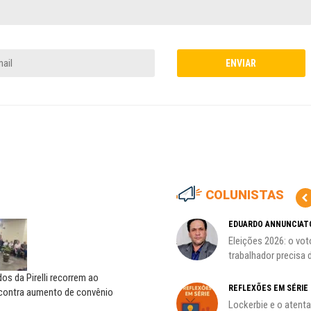
COLUNISTAS
HO)
ADILSON ARAÚJO
EDUARDO ANNUNCIAT
A geopolítica nas eleições de
Eleições 2026: o vot
s
outubro; por Adilson...
trabalhador precisa d
s da Pirelli recorrem ao
REFLEXÕES EM SÉRIE
 contra aumento de convênio
Lockerbie e o atent