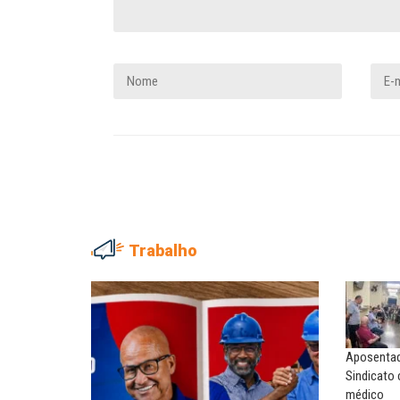
Trabalho
NILTON NECO
SERGIO LUIZ LEITE (SERGIN
Sindec: 94 anos de união e
Saúde mental:
lutas
responsabilidade de todo
Aposentado
MARIA AUXILIADORA
MARCOS VERLAINE
Sindicato
Agosto Lilás: todos e todas no
Nem reconstruir, nem
médico