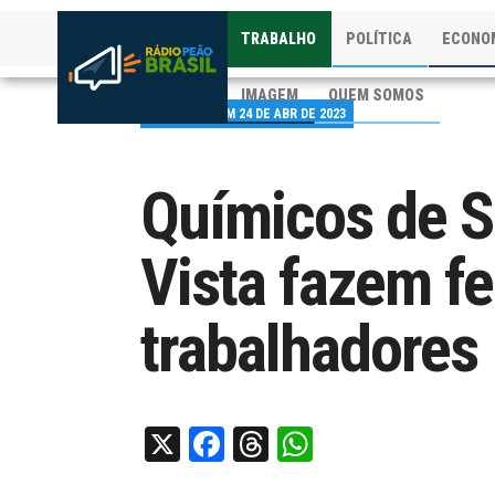
TRABALHO
POLÍTICA
ECONO
IMAGEM
QUEM SOMOS
PUBLICADO EM 24 DE ABR DE 2023
Químicos de S
Vista fazem fe
trabalhadores
X
Facebook
Threads
WhatsApp