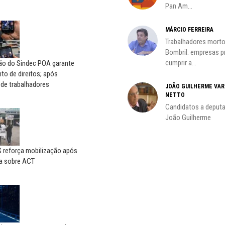
Pan Am...
MÁRCIO FERREIRA
Trabalhadores morto
oco é
Bombril: empresas 
cumprir a...
ção do Sindec POA garante
o de direitos; após
 de trabalhadores
JOÃO GUILHERME VA
NETTO
do
Candidatos a deputa
João Guilherme
reforça mobilização após
a sobre ACT