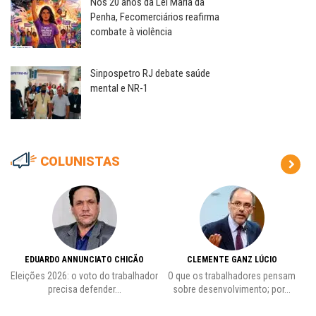
Nos 20 anos da Lei Maria da
Penha, Fecomerciários reafirma
combate à violência
Sinpospetro RJ debate saúde
mental e NR-1
COLUNISTAS
EDUARDO ANNUNCIATO CHICÃO
CLEMENTE GANZ LÚCIO
 o
Eleições 2026: o voto do trabalhador
O que os trabalhadores pensam
L
precisa defender...
sobre desenvolvimento; por...