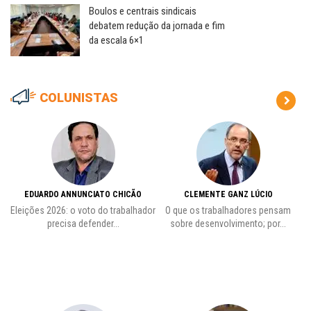
Boulos e centrais sindicais
debatem redução da jornada e fim
da escala 6×1
COLUNISTAS
EDUARDO ANNUNCIATO CHICÃO
CLEMENTE GANZ LÚCIO
 o
Eleições 2026: o voto do trabalhador
O que os trabalhadores pensam
L
precisa defender...
sobre desenvolvimento; por...