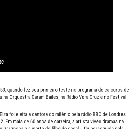
953, quando fez seu primeiro teste no programa de calouros de
u na Orquestra Garam Bailes, na Rádio Vera Cruz e no Festival
Elza foi eleita a cantora do milênio pela rádio BBC de Londres
. Em mais de 60 anos de carreira, a artista viveu dramas na
 Garrincha e a morte do filho do casal -, foi perseguida pela