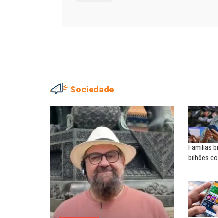
Sociedade
ADRIANA MARCOLINO
MARIA AUXILIADORA
Adriana Marcolino destaca
Agosto Lilás: todos e tod
impacto do salário mínimo na...
combate à...
Famílias b
NILTON NECO
SERGIO LUIZ LEITE (SERGIN
bilhões c
Sindec: 94 anos de união e
Saúde mental:
lutas
responsabilidade de todo
EDUARDO ANNUNCIATO CHICÃO
MIGUEL TORRES
Sem salário digno e proteção
A luta continua: agora o f