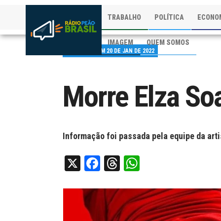
TRABALHO
POLÍTICA
ECONO
IMAGEM
QUEM SOMOS
PUBLICADO EM 20 DE JAN DE 2022
Morre Elza So
Informação foi passada pela equipe da art
X
Facebook
Threads
WhatsApp