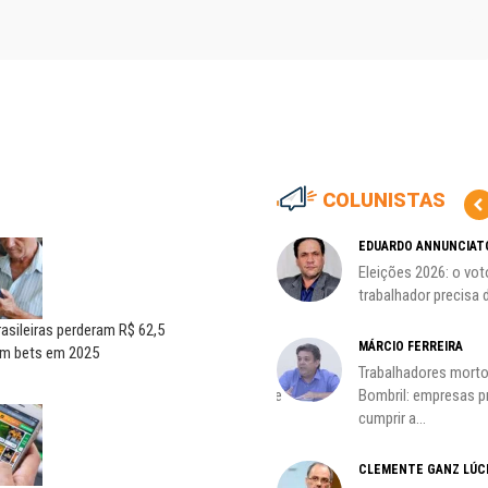
COLUNISTAS
MARCOS VERLAINE
EDUARDO ANNUNCIAT
as no
Nem reconstruir, nem
Eleições 2026: o vot
reinventar, o sindicalismo
trabalhador precisa d
precisa voltar...
rasileiras perderam R$ 62,5
HO)
MÁRCIO FERREIRA
om bets em 2025
ADILSON ARAÚJO
Trabalhadores morto
s
A geopolítica nas eleições de
Bombril: empresas 
outubro; por Adilson...
cumprir a...
CLEMENTE GANZ LÚC
oco é