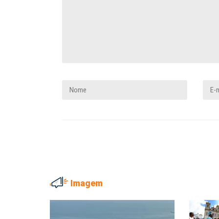
Imagem
NILTON NECO
SERGIO LUIZ LEITE (SERGIN
Sindec: 94 anos de união e
Saúde mental: