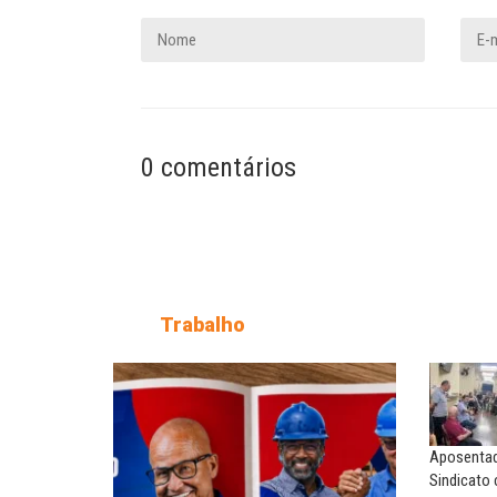
0 comentários
Trabalho
NILTON NECO
SERGIO LUIZ LEITE (SERGIN
Sindec: 94 anos de união e
Saúde mental:
lutas
responsabilidade de todo
Aposentado
MARIA AUXILIADORA
MARCOS VERLAINE
Sindicato