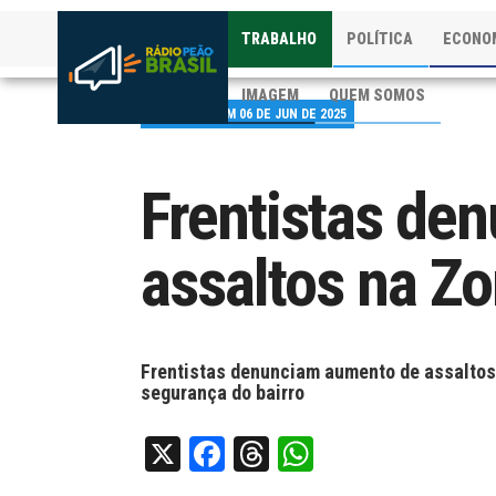
TRABALHO
POLÍTICA
ECONO
IMAGEM
QUEM SOMOS
PUBLICADO EM 06 DE JUN DE 2025
Frentistas de
assaltos na Zo
Frentistas denunciam aumento de assaltos
segurança do bairro
X
Facebook
Threads
WhatsApp