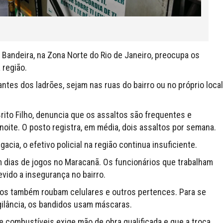
 Bandeira, na Zona Norte do Rio de Janeiro, preocupa os
 região.
tes dos ladrões, sejam nas ruas do bairro ou no próprio local
ito Filho, denuncia que os assaltos são frequentes e
noite. O posto registra, em média, dois assaltos por semana.
cia, o efetivo policial na região continua insuficiente.
m dias de jogos no Maracanã. Os funcionários que trabalham
vido a insegurança no bairro.
osos também roubam celulares e outros pertences. Para se
gilância, os bandidos usam máscaras.
e combustíveis exige mão de obra qualificada e que a troca