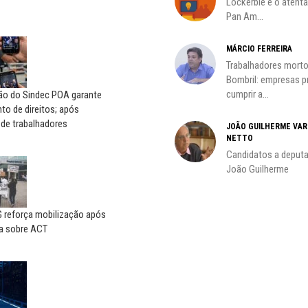
Lockerbie e o atent
Pan Am...
MÁRCIO FERREIRA
Trabalhadores morto
oco é
Bombril: empresas 
cumprir a...
ção do Sindec POA garante
o de direitos; após
 de trabalhadores
JOÃO GUILHERME VA
NETTO
do
Candidatos a deputa
João Guilherme
reforça mobilização após
a sobre ACT