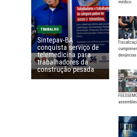
Agosto Lilás: todos e todas no
Nem reconstruir, nem
médico
combate à...
reinventar, o sindicalismo
precisa voltar...
EDUARDO ANNUNCIATO CHICÃO
MIGUEL TORRES
Sem salário digno e proteção
TRABALHO
social, não existe...
A luta continua: agora o f
Sintepav-BA
o...
Fiscaliza
conquista serviço de
cumpriment
EUSÉBIO PINTO NETO
telemedicina para
denúncias
CARLOS LOPES
A fortaleza do sindicato
trabalhadores da
O resgate do nosso Esta
construção pesada
Nacional; por Carlos...
FEESSEMG 
assemblei