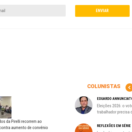
COLUNISTAS
HO)
ADILSON ARAÚJO
EDUARDO ANNUNCIAT
A geopolítica nas eleições de
Eleições 2026: o vot
s
outubro; por Adilson...
trabalhador precisa d
s da Pirelli recorrem ao
REFLEXÕES EM SÉRIE
 contra aumento de convênio