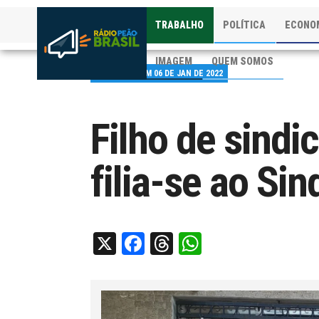
TRABALHO
POLÍTICA
ECONO
IMAGEM
QUEM SOMOS
PUBLICADO EM 06 DE JAN DE 2022
Filho de sindi
filia-se ao Sin
X
Facebook
Threads
WhatsApp