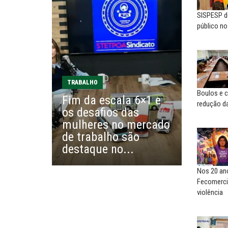
SISPESP de
NILTON NECO
SERGIO LUIZ LEITE (SERGIN
público n
Sindec: 94 anos de união e
Saúde mental:
lutas
responsabilidade de todo
EDUARDO ANNUNCIATO CHICÃO
MIGUEL TORRES
Sem salário digno e proteção
A luta continua: agora o f
TRABALHO
social, não existe...
o...
Boulos e c
Fim da escala 6×1 e
redução da
os desafios das
EUSÉBIO PINTO NETO
CARLOS LOPES
mulheres no mercado
A fortaleza do sindicato
O resgate do nosso Esta
de trabalho são
Nacional; por Carlos...
destaque no...
Nos 20 ano
Fecomerci
violência