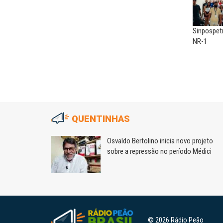
Sinpospet
NR-1
QUENTINHAS
m
Osvaldo Bertolino inicia novo projeto
sobre a repressão no período Médici
© 2026 Rádio Peão