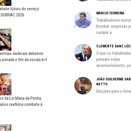
precisa voltar...
bate futuro do serviço
HO)
MÁRCIO FERREIRA
o SUBRAC 2026
ADILSON ARAÚJO
Trabalhadores morto
s
A geopolítica nas eleições de
Bombril: empresas 
outubro; por Adilson...
cumprir a...
CLEMENTE GANZ LÚC
oco é
O que os trabalhado
entrais sindicais debatem
pensam sobre
 jornada e fim da escala 6×1
desenvolvimento; por
do
JOÃO GUILHERME VA
NETTO
Eleições para o Sen
s da Lei Maria da Penha,
ários reafirma combate à