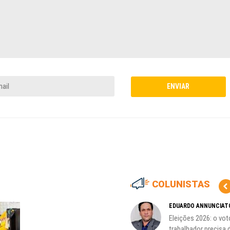
COLUNISTAS
MARCOS VERLAINE
EDUARDO ANNUNCIAT
as no
Nem reconstruir, nem
Eleições 2026: o vot
reinventar, o sindicalismo
trabalhador precisa d