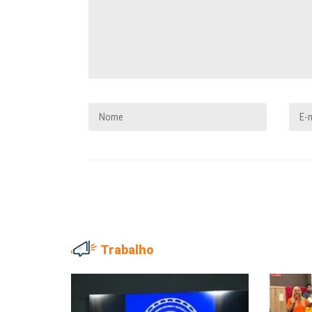
Trabalho
ADRIANA MARCOLINO
MARIA AUXILIADORA
Adriana Marcolino destaca
Agosto Lilás: todos e tod
impacto do salário mínimo na...
combate à...