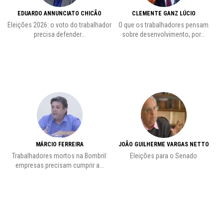
EDUARDO ANNUNCIATO CHICÃO
CLEMENTE GANZ LÚCIO
 o
Eleições 2026: o voto do trabalhador
O que os trabalhadores pensam
L
precisa defender...
sobre desenvolvimento; por...
MÁRCIO FERREIRA
JOÃO GUILHERME VARGAS NETTO
Trabalhadores mortos na Bombril:
Eleições para o Senado
Pr
empresas precisam cumprir a...