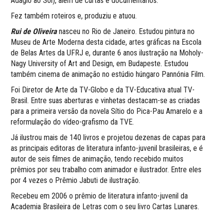
Adágio ao Sol), além de curtas e documentários.
Fez também roteiros e, produziu e atuou.
Rui de Oliveira
nasceu no Rio de Janeiro. Estudou pintura no
Museu de Arte Moderna desta cidade, artes gráficas na Escola
de Belas Artes da UFRJ e, durante 6 anos ilustração na Moholy-
Nagy University of Art and Design, em Budapeste. Estudou
também cinema de animação no estúdio húngaro Pannónia Film.
Foi Diretor de Arte da TV-Globo e da TV-Educativa atual TV-
Brasil. Entre suas aberturas e vinhetas destacam-se as criadas
para a primeira versão da novela Sítio do Pica-Pau Amarelo e a
reformulação do vídeo-grafismo da TVE.
Já ilustrou mais de 140 livros e projetou dezenas de capas para
as principais editoras de literatura infanto-juvenil brasileiras, e é
autor de seis filmes de animação, tendo recebido muitos
prêmios por seu trabalho com animador e ilustrador. Entre eles
por 4 vezes o Prêmio Jabuti de ilustração.
Recebeu em 2006 o prêmio de literatura infanto-juvenil da
Academia Brasileira de Letras com o seu livro Cartas Lunares.