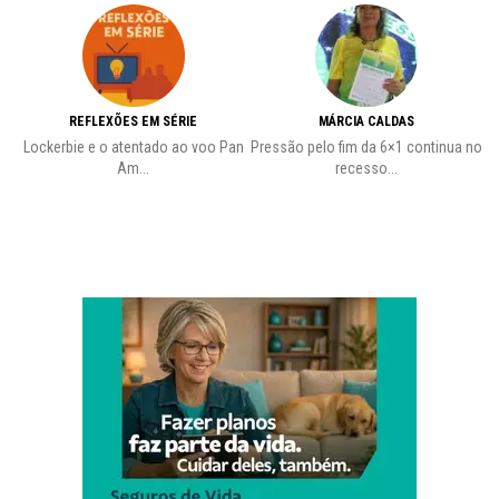
REFLEXÕES EM SÉRIE
MÁRCIA CALDAS
Lockerbie e o atentado ao voo Pan
Pressão pelo fim da 6×1 continua no
A
Am...
recesso...