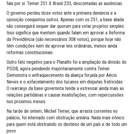
fala por si: Temer 251 X Brasil 233, descontadas as ausências.
O governo perdeu doze votos ante a primeira denúncia e a
oposição conquistou outros. Apenas com os 251, a base aliada
não conseguirá sequer dar quorum para votar projetos simples.
Isso significa que mentem quando falam em aprovar a Reforma
da Previdência (são necessários 308 votos), porque hoje não
têm condições nem de aprovar leis ordinárias, menos ainda
reformas constitucionais.
Outro fato negativo para o Planalto foi a ampliação da divisão do
PSDB, agora pendendo majoritariamente contra Temer.
Demonstra o enfraquecimento da aliança forjada por Aécio
Neves e o esfacelamento dos tucanos em disputas fratricidas.
O rearranjo da base governista tende a estressar ainda mais as
relações partidárias e causar insatisfações, com repercussões
nos próximos meses.
Na tarde de ontem, Michel Temer, que arrasta correntes no
palácio, foi internado com obstrução urinária. Nada mais irônico
para quem está obstruindo os destinos de um país e de todo um
povo.