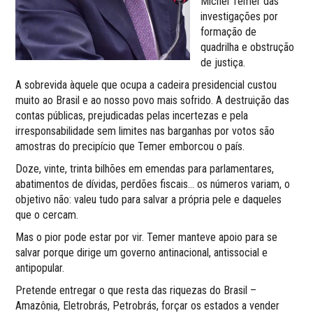
Michel Temer das
investigações por
formação de
quadrilha e obstrução
de justiça.
A sobrevida àquele que ocupa a cadeira presidencial custou
muito ao Brasil e ao nosso povo mais sofrido. A destruição das
contas públicas, prejudicadas pelas incertezas e pela
irresponsabilidade sem limites nas barganhas por votos são
amostras do precipício que Temer emborcou o país.
Doze, vinte, trinta bilhões em emendas para parlamentares,
abatimentos de dívidas, perdões fiscais… os números variam, o
objetivo não: valeu tudo para salvar a própria pele e daqueles
que o cercam.
Mas o pior pode estar por vir. Temer manteve apoio para se
salvar porque dirige um governo antinacional, antissocial e
antipopular.
Pretende entregar o que resta das riquezas do Brasil –
Amazônia, Eletrobrás, Petrobrás, forçar os estados a vender