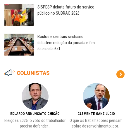
SISPESP debate futuro do serviço
público no SUBRAC 2026
Boulos e centrais sindicais
debatem redução da jornada e fim
da escala 6×1
COLUNISTAS
EDUARDO ANNUNCIATO CHICÃO
CLEMENTE GANZ LÚCIO
 o
Eleições 2026: o voto do trabalhador
O que os trabalhadores pensam
L
precisa defender...
sobre desenvolvimento; por...