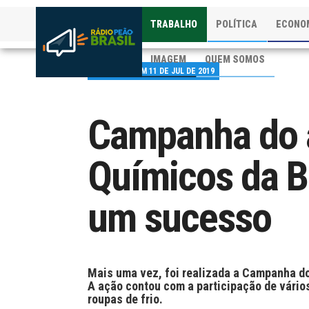
TRABALHO
POLÍTICA
ECONO
IMAGEM
QUEM SOMOS
PUBLICADO EM 11 DE JUL DE 2019
Campanha do 
Químicos da B
um sucesso
Mais uma vez, foi realizada a Campanha do
A ação contou com a participação de vários
roupas de frio.