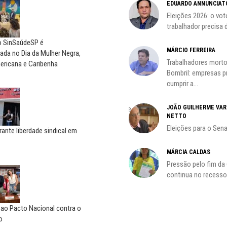
CÃO
MIGUEL TORRES
EDUARDO ANNUNCIAT
ção
A luta continua: agora o foco é
Eleições 2026: o vot
o...
trabalhador precisa d
do SinSaúdeSP é
CARLOS LOPES
MÁRCIO FERREIRA
da no Dia da Mulher Negra,
O resgate do nosso Estado
Trabalhadores morto
ericana e Caribenha
Nacional; por Carlos...
Bombril: empresas 
cumprir a...
ADILSON ARAÚJO
JOÃO GUILHERME VA
A geopolítica nas eleições de
NETTO
outubro; por Adilson...
Eleições para o Sen
rante liberdade sindical em
HO)
MÁRCIA CALDAS
Pressão pelo fim da
s
continua no recesso.
 ao Pacto Nacional contra o
o