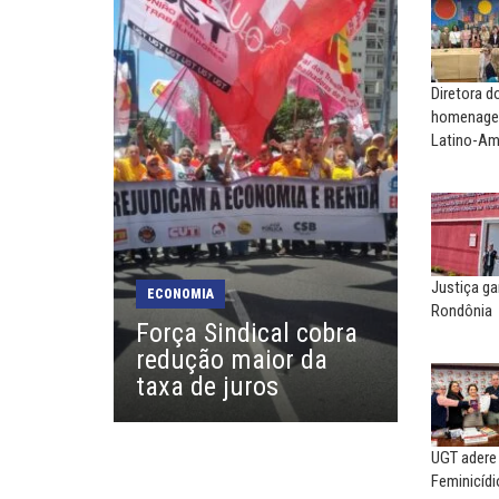
EDUARDO ANNUNCIATO CHI
Sem salário digno e prote
social, não existe...
Diretora 
EUSÉBIO PINTO NETO
homenagea
A fortaleza do sindicato
Latino-Am
MARCOS VERLAINE
Nem reconstruir, nem
reinventar, o sindicalismo
precisa voltar...
Justiça ga
ECONOMIA
Rondônia
Força Sindical cobra
SERGIO LUIZ LEITE (SERGIN
redução maior da
Saúde mental:
responsabilidade de todo
taxa de juros
UGT adere
Feminicídi