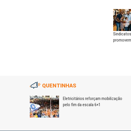
Sindicatos
promovem 
QUENTINHAS
as
Eletricitários reforçam mobilização
voltadas à
pelo fim da escala 6×1