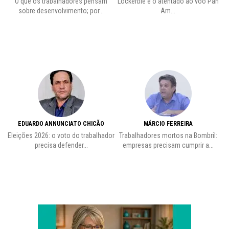
O que os trabalhadores pensam
Lockerbie e o atentado ao voo Pan
C
sobre desenvolvimento; por...
Am...
EDUARDO ANNUNCIATO CHICÃO
MÁRCIO FERREIRA
Eleições 2026: o voto do trabalhador
Trabalhadores mortos na Bombril:
precisa defender...
empresas precisam cumprir a...