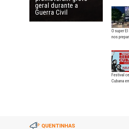
geral durante a
Saúde mental:
responsabilidade de todo
Guerra Civil
O super El
nos prepar
Festival c
Cubana em
QUENTINHAS