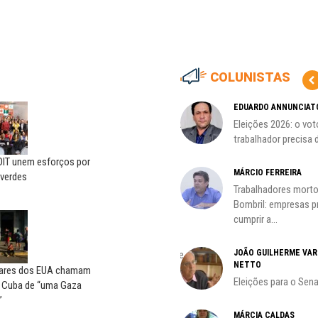
COLUNISTAS
CÃO
MIGUEL TORRES
EDUARDO ANNUNCIAT
ção
A luta continua: agora o foco é
Eleições 2026: o vot
o...
trabalhador precisa d
OIT unem esforços por
CARLOS LOPES
MÁRCIO FERREIRA
verdes
O resgate do nosso Estado
Trabalhadores morto
Nacional; por Carlos...
Bombril: empresas 
cumprir a...
ADILSON ARAÚJO
JOÃO GUILHERME VA
A geopolítica nas eleições de
NETTO
outubro; por Adilson...
ares dos EUA chamam
Eleições para o Sen
a Cuba de “uma Gaza
”
HO)
MÁRCIA CALDAS