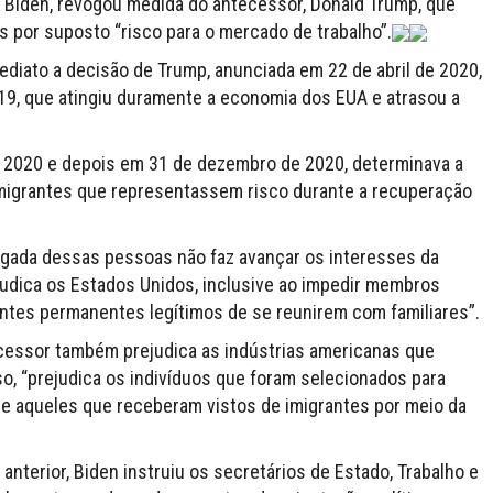
 Biden, revogou medida do antecessor, Donald Trump, que
s por suposto “risco para o mercado de trabalho”.
ediato a decisão de Trump, anunciada em 22 de abril de 2020,
9, que atingiu duramente a economia dos EUA e atrasou a
e 2020 e depois em 31 de dezembro de 2020, determinava a
imigrantes que representassem risco durante a recuperação
egada dessas pessoas não faz avançar os interesses da
ejudica os Estados Unidos, inclusive ao impedir membros
entes permanentes legítimos de se reunirem com familiares”.
cessor também prejudica as indústrias americanas que
so, “prejudica os indivíduos que foram selecionados para
 e aqueles que receberam vistos de imigrantes por meio da
anterior, Biden instruiu os secretários de Estado, Trabalho e