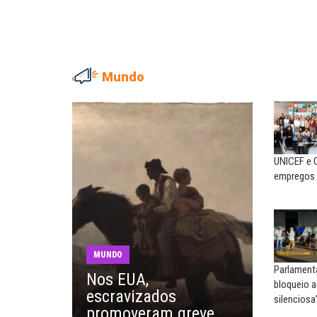
Mundo
EDUARDO ANNUNCIATO CHI
Sem salário digno e prote
social, não existe...
UNICEF e 
EUSÉBIO PINTO NETO
empregos 
A fortaleza do sindicato
MARCOS VERLAINE
Nem reconstruir, nem
MUNDO
reinventar, o sindicalismo
Parlament
Nos EUA,
precisa voltar...
bloqueio 
escravizados
silenciosa
promoveram greve
SERGIO LUIZ LEITE (SERGIN