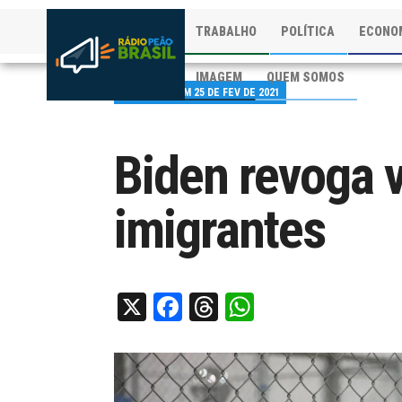
TRABALHO
POLÍTICA
ECONO
IMAGEM
QUEM SOMOS
PUBLICADO EM 25 DE FEV DE 2021
Biden revoga 
imigrantes
X
Facebook
Threads
WhatsApp