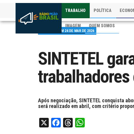
TRABALHO
POLÍTICA
ECONO
IMAGEM
QUEM SOMOS
PUBLICADO EM 24 DE MAR DE 2026
SINTETEL gara
trabalhadores
Após negociação, SINTETEL conquista abon
será realizado em abril, com critério propo
X
Facebook
Threads
WhatsApp