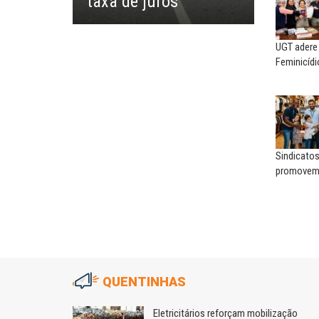
taxa de juros
UGT adere
Feminicídi
Sindicatos
promovem 
QUENTINHAS
as
Eletricitários reforçam mobilização