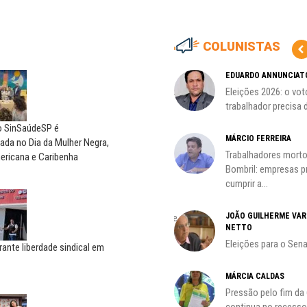
COLUNISTAS
CÃO
MIGUEL TORRES
EDUARDO ANNUNCIAT
ção
A luta continua: agora o foco é
Eleições 2026: o vot
o...
trabalhador precisa d
do SinSaúdeSP é
CARLOS LOPES
MÁRCIO FERREIRA
da no Dia da Mulher Negra,
O resgate do nosso Estado
Trabalhadores morto
ericana e Caribenha
Nacional; por Carlos...
Bombril: empresas 
cumprir a...
ADILSON ARAÚJO
JOÃO GUILHERME VA
A geopolítica nas eleições de
NETTO
outubro; por Adilson...
Eleições para o Sen
rante liberdade sindical em
HO)
MÁRCIA CALDAS
Pressão pelo fim da
s
continua no recesso.