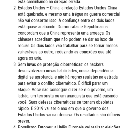
está caminhando na direção errada.
Estados Unidos – China: a relação Estados Unidos-China
está quebrada, e mesmo uma trégua na guerra comercial
não vai consertar isso. A confiança entre os dois lados
está quase acabando. Democratas e Republicanos
concordam que a China representa uma ameaça. Os
chineses acreditam que não podem se dar ao luxo de
recuar. Os dois lados vão trabalhar para se tornar menos
vulneráveis ao outro, reduzindo as conexões que até
agora os uniu.
Sem luvas de proteção cibernéticas: os hackers
desenvolveram novas habilidades, nossa dependência
digital se aprofunda, e não há regras realistas na estrada
para evitar o conflito cibernético. É difícil parar um
ataque. Você não consegue dizer se é o governo, um
ladrão, um terrorista ou um anarquista que está caçando
você. Suas defesas cibernéticas se tornam obsoletas
rápido. E 2019 vai ser o ano em que o governo dos
Estados Unidos vai na ofensiva. Os resultados são difíceis
prever.
Populismo Europeu: a União Europeia vai realizar eleições