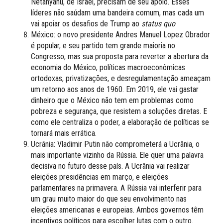
Netanyahu, de Israel, precisam de seu apoio. Esses
líderes não saúdam uma bandeira comum, mas cada um
vai apoiar os desafios de Trump ao
status quo
México: o novo presidente Andres Manuel Lopez Obrador
é popular, e seu partido tem grande maioria no
Congresso, mas sua proposta para reverter a abertura da
economia do México, políticas macroeconômicas
ortodoxas, privatizações, e desregulamentação ameaçam
um retorno aos anos de 1960. Em 2019, ele vai gastar
dinheiro que o México não tem em problemas como
pobreza e segurança, que resistem a soluções diretas. E
como ele centraliza o poder, a elaboração de políticas se
tornará mais errática.
Ucrânia: Vladimir Putin não comprometerá a Ucrânia, o
mais importante vizinho da Rússia. Ele quer uma palavra
decisiva no futuro desse país. A Ucrânia vai realizar
eleições presidências em março, e eleições
parlamentares na primavera. A Rússia vai interferir para
um grau muito maior do que seu envolvimento nas
eleições americanas e europeias. Ambos governos têm
incentivos políticos para escolher lutas com o outro.