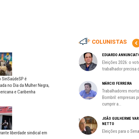
COLUNISTAS
CÃO
MIGUEL TORRES
EDUARDO ANNUNCIAT
ção
A luta continua: agora o foco é
Eleições 2026: o vot
o...
trabalhador precisa d
do SinSaúdeSP é
CARLOS LOPES
MÁRCIO FERREIRA
da no Dia da Mulher Negra,
O resgate do nosso Estado
Trabalhadores morto
ericana e Caribenha
Nacional; por Carlos...
Bombril: empresas 
cumprir a...
ADILSON ARAÚJO
JOÃO GUILHERME VA
A geopolítica nas eleições de
NETTO
outubro; por Adilson...
Eleições para o Sen
rante liberdade sindical em