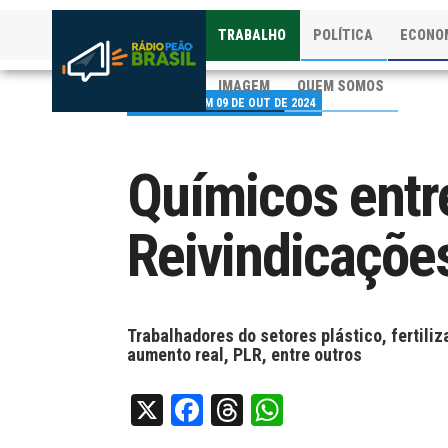
TRABALHO
POLÍTICA
ECONO
IMAGEM
QUEM SOMOS
PUBLICADO EM 09 DE OUT DE 2024
Químicos entr
Reivindicações
Trabalhadores do setores plástico, fertili
aumento real, PLR, entre outros
X
Facebook
Threads
WhatsApp