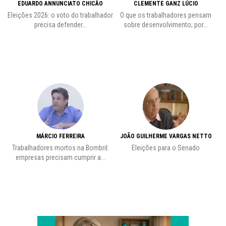
EDUARDO ANNUNCIATO CHICÃO
CLEMENTE GANZ LÚCIO
 o
Eleições 2026: o voto do trabalhador
O que os trabalhadores pensam
L
precisa defender...
sobre desenvolvimento; por...
MÁRCIO FERREIRA
JOÃO GUILHERME VARGAS NETTO
Trabalhadores mortos na Bombril:
Eleições para o Senado
Pr
empresas precisam cumprir a...