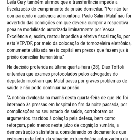
Leila Cury também afirmou que a transferência impede a
fiscalização do cumprimento da prisão domiciliar. “Por não ter
comparecido à audiência admonitória, Paulo Salim Maluf não foi
advertido das condições em que deveria cumprir a respectiva
pena na modalidade autorizada liminarmente por Vossa
Excelência e, assim, restou impedida a efetiva fiscalização, por
esta VEP/DF, por meio da colocação de tornozeleira eletrônica,
comumente utilizada nesta capital em presos que fazem jus à
prisão domiciliar humanitária.”
Na decisão proferida na última quarta-feira (28), Dias Toffoli
entendeu que exames protocolados pelos advogados do
deputado mostram que Maluf passa por graves problemas de
saúde e não pode continuar na prisão.
“A notícia divulgada na manhã desta quarta-feira de que ele foi
internado às pressas em hospital no fim da noite passada, por
complicações no seu estado de saúde, corroboram os
argumentos. trazidos à colação pela defesa, bem como
reforçam, pelo menos neste juízo de cognição sumária, a
demonstração satisfatória, considerando os documentos que
instruem este feito, da situação extraordinária autorizadora da