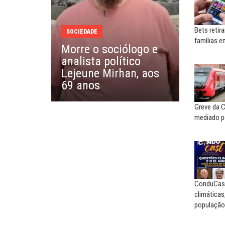
EDUARDO ANNUNCIATO CHICÃO
MIGUEL TORRES
Sem salário digno e proteção
A luta continua: agora o f
social, não existe...
o...
Bets retir
SOCIEDADE
famílias 
Morre o sociólogo e
EUSÉBIO PINTO NETO
CARLOS LOPES
analista político
A fortaleza do sindicato
O resgate do nosso Esta
Lejeune Mirhan, aos
Nacional; por Carlos...
69 anos
Greve da 
mediado p
ConduCas
climáticas
população