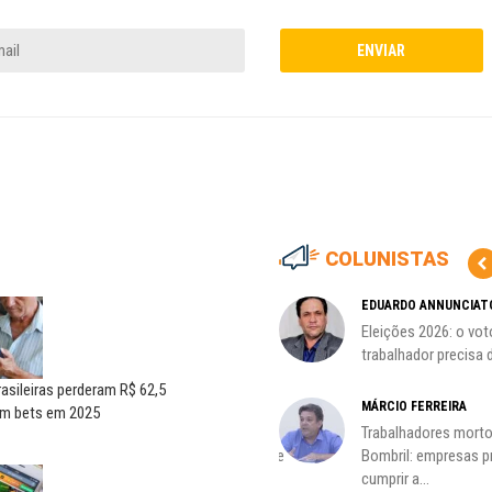
COLUNISTAS
MARCOS VERLAINE
EDUARDO ANNUNCIAT
as no
Nem reconstruir, nem
Eleições 2026: o vot
reinventar, o sindicalismo
trabalhador precisa d
precisa voltar...
rasileiras perderam R$ 62,5
HO)
MÁRCIO FERREIRA
om bets em 2025
ADILSON ARAÚJO
Trabalhadores morto
s
A geopolítica nas eleições de
Bombril: empresas 
outubro; por Adilson...
cumprir a...