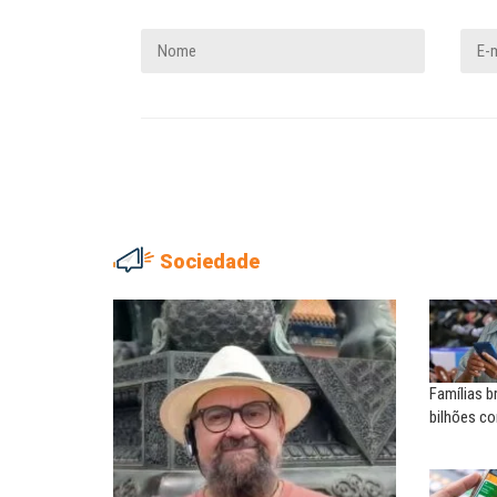
Sociedade
ADRIANA MARCOLINO
MARIA AUXILIADORA
Adriana Marcolino destaca
Agosto Lilás: todos e tod
impacto do salário mínimo na...
combate à...
Famílias b
NILTON NECO
SERGIO LUIZ LEITE (SERGIN
bilhões c
Sindec: 94 anos de união e
Saúde mental:
lutas
responsabilidade de todo