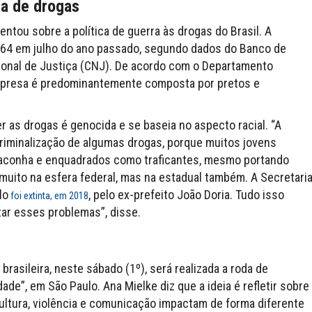
ca de drogas
ntou sobre a política de guerra às drogas do Brasil. A
564 em julho do ano passado, segundo dados do Banco de
onal de Justiça (CNJ). De acordo com o Departamento
o presa é predominantemente composta por pretos e
er as drogas é genocida e se baseia no aspecto racial. “A
riminalização de algumas drogas, porque muitos jovens
 maconha e enquadrados como traficantes, mesmo portando
muito na esfera federal, mas na estadual também. A Secretari
lo
, pelo ex-prefeito João Doria. Tudo isso
foi extinta, em 2018
tar esses problemas”, disse.
asileira, neste sábado (1º), será realizada a roda de
e”, em São Paulo. Ana Mielke diz que a ideia é refletir sobre
ltura, violência e comunicação impactam de forma diferente