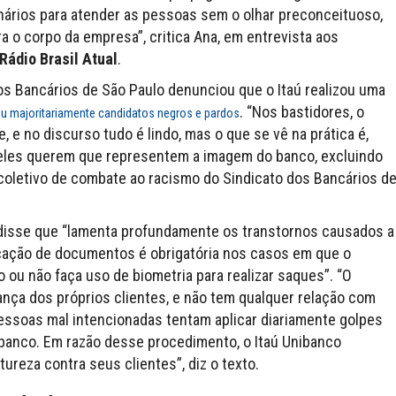
onários para atender as pessoas sem o olhar preconceituoso,
 o corpo da empresa”, critica Ana, em entrevista aos
Rádio Brasil Atual
.
s Bancários de São Paulo denunciou que o Itaú realizou uma
. “Nos bastidores, o
iu majoritariamente candidatos negros e pardos
, e no discurso tudo é lindo, mas o que se vê na prática é,
 eles querem que representem a imagem do banco, excluindo
 coletivo de combate ao racismo do Sindicato dos Bancários d
 disse que “lamenta profundamente os transtornos causados a
ficação de documentos é obrigatória nos casos em que o
 ou não faça uso de biometria para realizar saques”. “O
ança dos próprios clientes, e não tem qualquer relação com
pessoas mal intencionadas tentam aplicar diariamente golpes
anco. Em razão desse procedimento, o Itaú Unibanco
ureza contra seus clientes”, diz o texto.