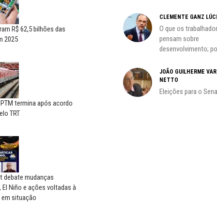
CLEMENTE GANZ LÚC
oco é
O que os trabalhado
aram R$ 62,5 bilhões das
pensam sobre
em 2025
desenvolvimento; por
do
JOÃO GUILHERME VA
NETTO
Eleições para o Sen
CPTM termina após acordo
elo TRT
t debate mudanças
, El Niño e ações voltadas à
 em situação