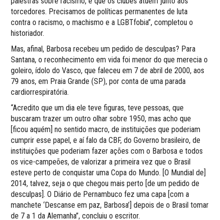
palestras sobre racismo, e que os clubes atuem junto aos
torcedores. Precisamos de políticas permanentes de luta
contra o racismo, o machismo e a LGBTfobia”, completou o
historiador.
Mas, afinal, Barbosa recebeu um pedido de desculpas? Para
Santana, o reconhecimento em vida foi menor do que merecia o
goleiro, ídolo do Vasco, que faleceu em 7 de abril de 2000, aos
79 anos, em Praia Grande (SP), por conta de uma parada
cardiorrespiratória.
“Acredito que um dia ele teve figuras, teve pessoas, que
buscaram trazer um outro olhar sobre 1950, mas acho que
[ficou aquém] no sentido macro, de instituições que poderiam
cumprir esse papel, e aí falo da CBF, do Governo brasileiro, de
instituições que poderiam fazer ações com o Barbosa e todos
os vice-campeões, de valorizar a primeira vez que o Brasil
esteve perto de conquistar uma Copa do Mundo. [O Mundial de]
2014, talvez, seja o que chegou mais perto [de um pedido de
desculpas]. O Diário de Pernambuco fez uma capa [com a
manchete ‘Descanse em paz, Barbosa’] depois de o Brasil tomar
de 7 a 1 da Alemanha”, concluiu o escritor.