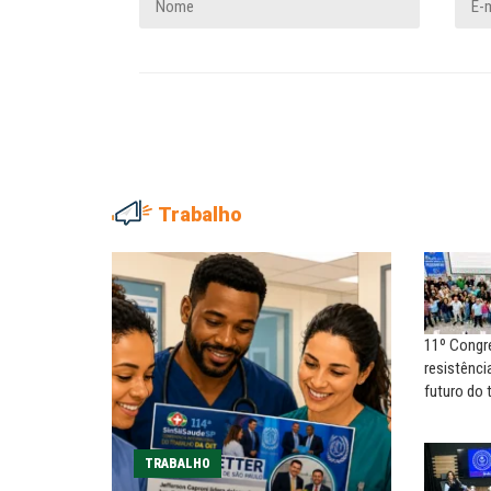
Trabalho
MÁRCIA CALDAS
Pressão pelo fim da 6×1
continua no recesso...
11º Congr
CLEMENTE GANZ LÚCIO
resistência
O que os trabalhadores
futuro do 
pensam sobre
desenvolvimento; por...
TRABALHO
REFLEXÕES EM SÉRIE