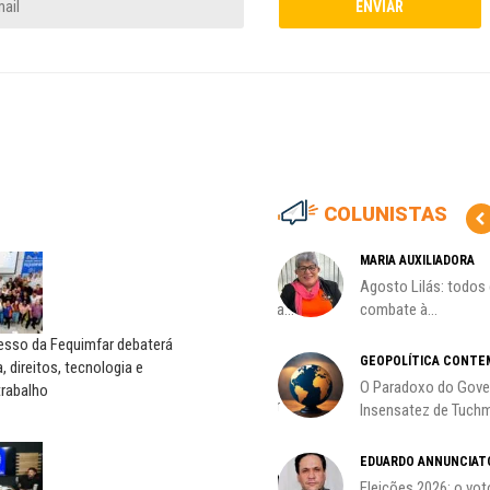
COLUNISTAS
ADRIANA MARCOLINO
MARIA AUXILIADORA
Adriana Marcolino destaca
Agosto Lilás: todos
impacto do salário mínimo na...
combate à...
esso da Fequimfar debaterá
JOÃO GUILHERME VARGAS
GEOPOLÍTICA CONTE
, direitos, tecnologia e
NETTO
O Paradoxo do Gove
trabalho
Candidatos a deputados; por
Insensatez de Tuchm
João Guilherme
EDUARDO ANNUNCIAT
SERGIO LUIZ LEITE (SERGINHO)
Eleições 2026: o vot