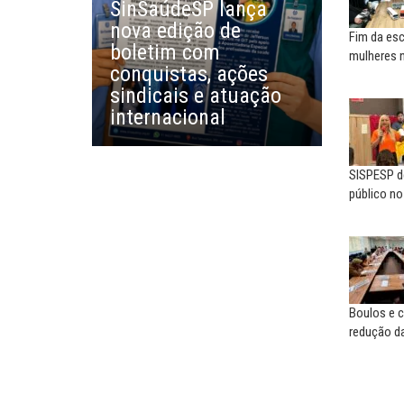
SinSaúdeSP lança
Lockerbie e o atentado a
nova edição de
Pan Am...
Fim da esc
boletim com
mulheres 
conquistas, ações
ALEX SARATT
sindicais e atuação
​O VAR dos Eduardos
internacional
SISPESP de
público n
Boulos e c
redução da