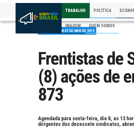
TRABALHO
POLÍTICA
ECONO
IMAGEM
QUEM SOMOS
PUBLICADO EM 07 DE MAR DE 2019
Frentistas de
(8) ações de 
873
Agendada para sexta-feira, dia 8, as 13 hor
dirigentes dos dezessete sindicatos, abra