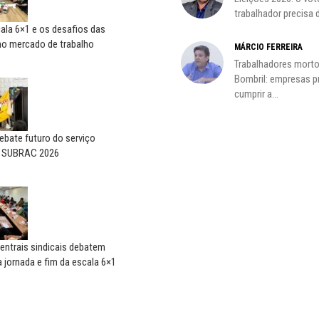
Saúde mental:
o voo
trabalhador precisa d
responsabilidade de todos
ala 6×1 e os desafios das
no mercado de trabalho
MÁRCIO FERREIRA
Trabalhadores morto
Bombril: empresas 
cumprir a...
bate futuro do serviço
o SUBRAC 2026
entrais sindicais debatem
 jornada e fim da escala 6×1