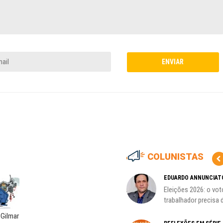
COLUNISTAS
HO)
ADILSON ARAÚJO
EDUARDO ANNUNCIAT
A geopolítica nas eleições de
Eleições 2026: o vot
s
outubro; por Adilson...
trabalhador precisa d
 Gilmar