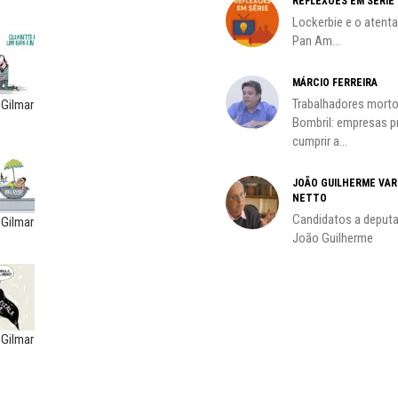
REFLEXÕES EM SÉRIE
Lockerbie e o atent
Pan Am...
MÁRCIO FERREIRA
Trabalhadores morto
 Gilmar
oco é
Bombril: empresas 
cumprir a...
JOÃO GUILHERME VA
NETTO
do
Candidatos a deputa
 Gilmar
João Guilherme
 Gilmar