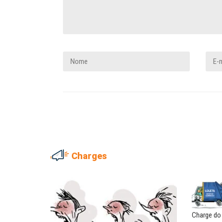
Charges
NILTON NECO
SERGIO LUIZ LEITE (SERGIN
Sindec: 94 anos de união e
Saúde mental:
lutas
responsabilidade de todo
Charge do