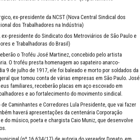
gico, ex-presidente da NCST (Nova Central Sindical dos
onal dos Trabalhadores na Indústria)
 ex-presidente do Sindicato dos Metroviários de São Paulo e
ores e Trabalhadoras do Brasil)
eberão o Troféu José Martinez, concebido pelo artista
rária. O troféu presta homenagem ao sapateiro anarco-
dia 9 de julho de 1917, ele foi baleado e morto por soldados da
 geral que tomou conta de várias empresas em São Paulo. José
seus familiares, receberão placas em aço escovado em
balhadores e ao fortalecimento do movimento sindical.
o de Caminhantes e Corredores Lula Presidente, que vai fazer
mbém haverá apresentações da centenária Corporação
 e do músico, poeta e chargista Caio Muniz, que desenvolve
os.
i municipal (nº 16.634/17) de autoria do vereador Donato, em