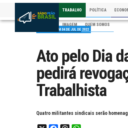
TRABALHO
POLÍTICA
ECONO
IMAGEM
QUEM SOMOS
PUBLICADO EM 04 DE JUL DE 2022
Ato pelo Dia d
pedirá revoga
Trabalhista
Quatro militantes sindicais serão homena