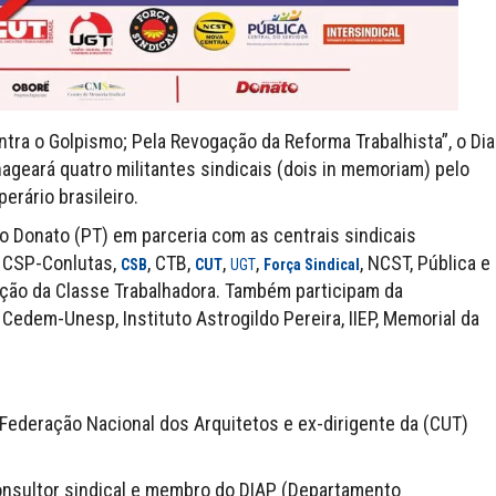
ra o Golpismo; Pela Revogação da Reforma Trabalhista”, o Dia
ageará quatro militantes sindicais (dois in memoriam) pelo
erário brasileiro.
io Donato (PT) em parceria com as centrais sindicais
, CSP-Conlutas,
, CTB,
,
,
, NCST, Pública e
CSB
CUT
UGT
Força Sindical
ação da Classe Trabalhadora. Também participam da
edem-Unesp, Instituto Astrogildo Pereira, IIEP, Memorial da
a Federação Nacional dos Arquitetos e ex-dirigente da (CUT)
consultor sindical e membro do DIAP (Departamento