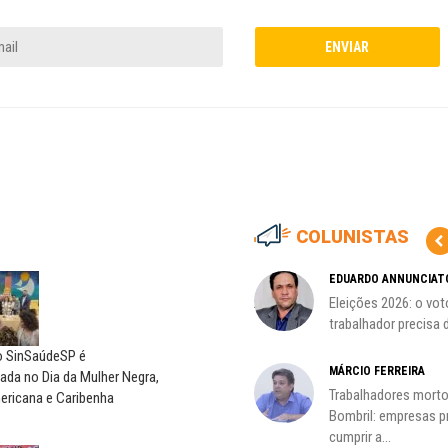
COLUNISTAS
CÃO
MIGUEL TORRES
EDUARDO ANNUNCIAT
ção
A luta continua: agora o foco é
Eleições 2026: o vot
o...
trabalhador precisa d
do SinSaúdeSP é
CARLOS LOPES
MÁRCIO FERREIRA
da no Dia da Mulher Negra,
O resgate do nosso Estado
Trabalhadores morto
ericana e Caribenha
Nacional; por Carlos...
Bombril: empresas 
cumprir a...