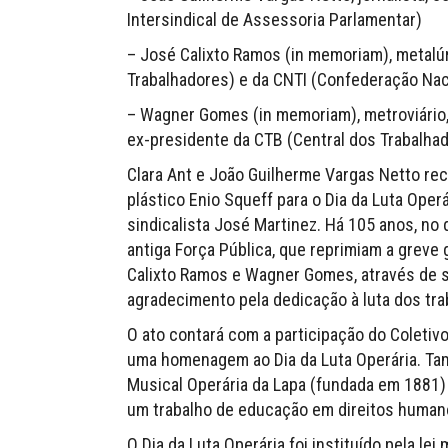
Intersindical de Assessoria Parlamentar)
– José Calixto Ramos (in memoriam), metalúr
Trabalhadores) e da CNTI (Confederação Naci
– Wagner Gomes (in memoriam), metroviário,
ex-presidente da CTB (Central dos Trabalhad
Clara Ant e João Guilherme Vargas Netto rec
plástico Enio Squeff para o Dia da Luta Ope
sindicalista José Martinez. Há 105 anos, no 
antiga Força Pública, que reprimiam a greve
Calixto Ramos e Wagner Gomes, através de 
agradecimento pela dedicação à luta dos tra
O ato contará com a participação do Coletiv
uma homenagem ao Dia da Luta Operária. Ta
Musical Operária da Lapa (fundada em 1881)
um trabalho de educação em direitos human
O Dia da Luta Operária foi instituído pela le