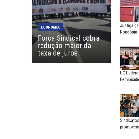
MARCOS VERLAINE
Nem reconstruir, nem
reinventar, o sindicalismo
precisa voltar...
Justiça ga
ECONOMIA
Rondônia
Força Sindical cobra
SERGIO LUIZ LEITE (SERGIN
redução maior da
Saúde mental:
responsabilidade de todo
taxa de juros
UGT adere
Feminicídi
Sindicatos
promovem 