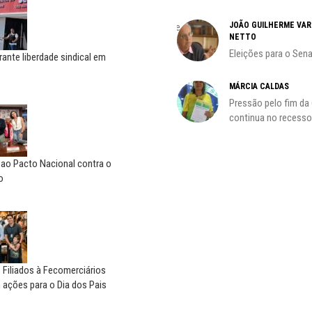
ADILSON ARAÚJO
JOÃO GUILHERME VA
A geopolítica nas eleições de
NETTO
outubro; por Adilson...
Eleições para o Sen
rante liberdade sindical em
HO)
MÁRCIA CALDAS
Pressão pelo fim da
s
continua no recesso.
 ao Pacto Nacional contra o
o
 Filiados à Fecomerciários
ações para o Dia dos Pais