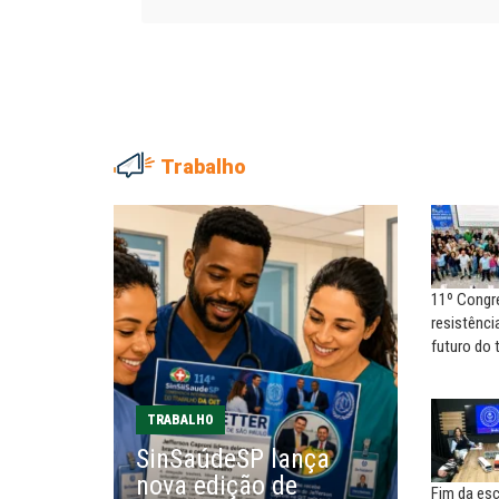
Trabalho
ADRIANA MARCOLINO
MARIA AUXILIADORA
Adriana Marcolino destaca
Agosto Lilás: todos e tod
impacto do salário mínimo na...
combate à...
11º Congr
NILTON NECO
SERGIO LUIZ LEITE (SERGIN
resistência
Sindec: 94 anos de união e
Saúde mental:
futuro do 
lutas
responsabilidade de todo
EDUARDO ANNUNCIATO CHICÃO
MIGUEL TORRES
TRABALHO
Sem salário digno e proteção
A luta continua: agora o f
SinSaúdeSP lança
social, não existe...
o...
nova edição de
Fim da esc