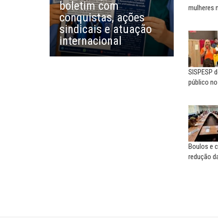
boletim com
mulheres 
EUSÉBIO PINTO NETO
CARLOS LOPES
conquistas, ações
A fortaleza do sindicato
O resgate do nosso Esta
sindicais e atuação
Nacional; por Carlos...
internacional
SISPESP de
público n
Boulos e c
redução da