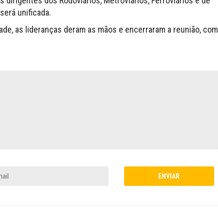
 dirigentes dos Rodoviários, Metroviários, Ferroviários e de
será unificada.
dade, as lideranças deram as mãos e encerraram a reunião, com