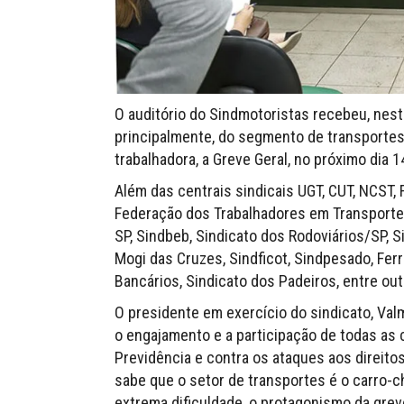
O auditório do Sindmotoristas recebeu, nesta
principalmente, do segmento de transportes
trabalhadora, a Greve Geral, no próximo dia 1
Além das centrais sindicais UGT, CUT, NCST,
Federação dos Trabalhadores em Transportes
SP, Sindbeb, Sindicato dos Rodoviários/SP, 
Mogi das Cruzes, Sindficot, Sindpesado, Ferro
Bancários, Sindicato dos Padeiros, entre out
O presidente em exercício do sindicato, Val
o engajamento e a participação de todas as c
Previdência e contra os ataques aos direito
sabe que o setor de transportes é o carro-c
extrema dificuldade, o protagonismo da gre