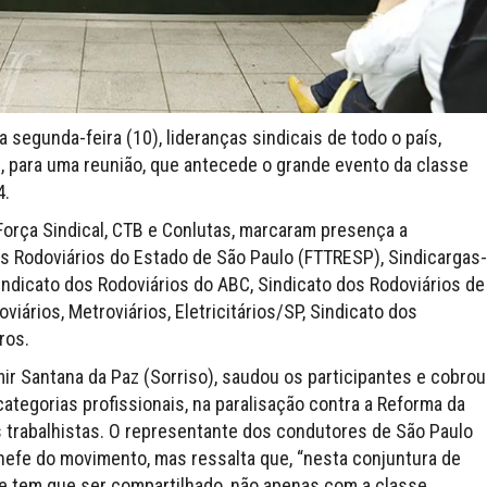
 segunda-feira (10), lideranças sindicais de todo o país,
, para uma reunião, que antecede o grande evento da classe
4.
 Força Sindical, CTB e Conlutas, marcaram presença a
 Rodoviários do Estado de São Paulo (FTTRESP), Sindicargas-
Sindicato dos Rodoviários do ABC, Sindicato dos Rodoviários de
viários, Metroviários, Eletricitários/SP, Sindicato dos
ros.
mir Santana da Paz (Sorriso), saudou os participantes e cobrou
ategorias profissionais, na paralisação contra a Reforma da
s trabalhistas. O representante dos condutores de São Paulo
hefe do movimento, mas ressalta que, “nesta conjuntura de
ve tem que ser compartilhado, não apenas com a classe