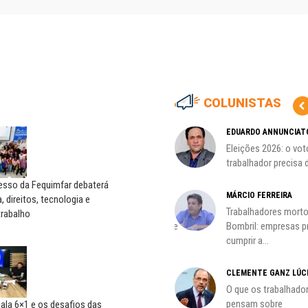
COLUNISTAS
MARCOS VERLAINE
EDUARDO ANNUNCIAT
as no
Nem reconstruir, nem
Eleições 2026: o vot
reinventar, o sindicalismo
trabalhador precisa d
precisa voltar...
esso da Fequimfar debaterá
HO)
MÁRCIO FERREIRA
, direitos, tecnologia e
ADILSON ARAÚJO
Trabalhadores morto
trabalho
s
A geopolítica nas eleições de
Bombril: empresas 
outubro; por Adilson...
cumprir a...
CLEMENTE GANZ LÚC
oco é
O que os trabalhado
pensam sobre
ala 6×1 e os desafios das