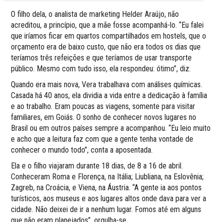
O filho dela, o analista de marketing Helder Araújo, não
acreditou, a princípio, que a mãe fosse acompanhá-lo. “Eu falei
que iríamos ficar em quartos compartilhados em hostels, que o
orçamento era de baixo custo, que não era todos os dias que
teríamos três refeições e que teríamos de usar transporte
público. Mesmo com tudo isso, ela respondeu: ótimo”, diz.
Quando era mais nova, Vera trabalhava com análises químicas.
Casada há 40 anos, ela dividia a vida entre a dedicação à família
e ao trabalho. Eram poucas as viagens, somente para visitar
familiares, em Goiás. O sonho de conhecer novos lugares no
Brasil ou em outros países sempre a acompanhou. “Eu leio muito
e acho que a leitura faz com que a gente tenha vontade de
conhecer o mundo todo”, conta a aposentada.
Ela e o filho viajaram durante 18 dias, de 8 a 16 de abril.
Conheceram Roma e Florença, na Itália; Liubliana, na Eslovênia;
Zagreb, na Croácia, e Viena, na Áustria. “A gente ia aos pontos
turísticos, aos museus e aos lugares altos onde dava para ver a
cidade. Não deixei de ir a nenhum lugar. Fomos até em alguns
que não eram planejados”, orgulha-se.