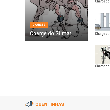
Charge do
reinventar, o sindicalismo
precisa voltar...
SERGIO LUIZ LEITE (SERGIN
CHARGES
Saúde mental:
responsabilidade de todo
Charge do Gilmar
Charge do
Charge do
QUENTINHAS