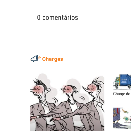
0 comentários
Charges
EDUARDO ANNUNCIATO CHI
Sem salário digno e prote
social, não existe...
Charge do
EUSÉBIO PINTO NETO
A fortaleza do sindicato
MARCOS VERLAINE
Nem reconstruir, nem