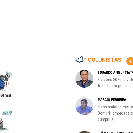
COLUNISTAS
CÃO
MIGUEL TORRES
EDUARDO ANNUNCIAT
ção
A luta continua: agora o foco é
Eleições 2026: o vot
o...
trabalhador precisa d
 Gilmar
CARLOS LOPES
MÁRCIO FERREIRA
O resgate do nosso Estado
Trabalhadores morto
Nacional; por Carlos...
Bombril: empresas 
cumprir a...
ADILSON ARAÚJO