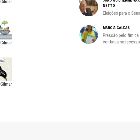
JOÃO GUILHERME VA
A geopolítica nas eleições de
 Gilmar
NETTO
outubro; por Adilson...
Eleições para o Sen
HO)
MÁRCIA CALDAS
Pressão pelo fim da
s
continua no recesso.
 Gilmar
 Gilmar