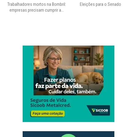
Trabalhadores mortos na Bombril:
Eleições para o Senado
Pr
empresas precisam cumprir a...