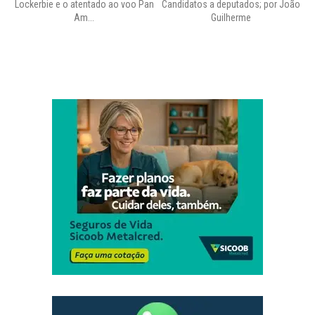
Lockerbie e o atentado ao voo Pan
Candidatos a deputados; por João
Pr
Am...
Guilherme