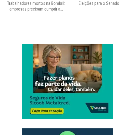
Trabalhadores mortos na Bombril:
Eleições para o Senado
Pr
empresas precisam cumprir a...