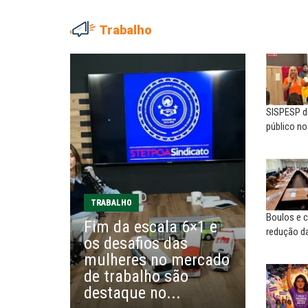
Trabalho
ADRIANA MARCOLINO
MARIA AUXILIADORA
Adriana Marcolino destaca
Agosto Lilás: todos e tod
impacto do salário mínimo na...
combate à...
SISPESP de
NILTON NECO
SERGIO LUIZ LEITE (SERGIN
público n
Sindec: 94 anos de união e
Saúde mental:
lutas
responsabilidade de todo
EDUARDO ANNUNCIATO CHICÃO
MIGUEL TORRES
Sem salário digno e proteção
A luta continua: agora o f
TRABALHO
social, não existe...
o...
Boulos e c
Fim da escala 6×1 e
redução da
os desafios das
EUSÉBIO PINTO NETO
CARLOS LOPES
mulheres no mercado
A fortaleza do sindicato
O resgate do nosso Esta
de trabalho são
Nacional; por Carlos...
destaque no...