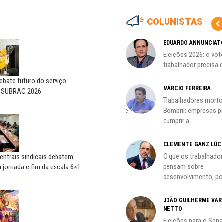
COLUNISTAS
MARCOS VERLAINE
EDUARDO ANNUNCIAT
as no
Nem reconstruir, nem
Eleições 2026: o vot
reinventar, o sindicalismo
trabalhador precisa d
precisa voltar...
bate futuro do serviço
HO)
MÁRCIO FERREIRA
o SUBRAC 2026
ADILSON ARAÚJO
Trabalhadores morto
s
A geopolítica nas eleições de
Bombril: empresas 
outubro; por Adilson...
cumprir a...
CLEMENTE GANZ LÚC
oco é
O que os trabalhado
entrais sindicais debatem
pensam sobre
 jornada e fim da escala 6×1
desenvolvimento; por
do
JOÃO GUILHERME VA
NETTO
Eleições para o Sen