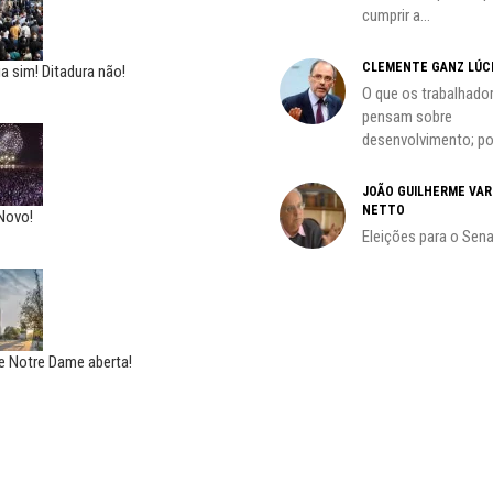
outubro; por Adilson...
cumprir a...
CLEMENTE GANZ LÚC
oco é
 sim! Ditadura não!
O que os trabalhado
pensam sobre
desenvolvimento; por
do
JOÃO GUILHERME VA
NETTO
Novo!
Eleições para o Sen
e Notre Dame aberta!