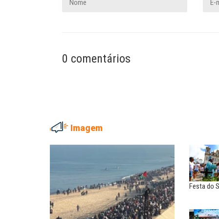
0 comentários
Imagem
ADRIANA MARCOLINO
MARIA AUXILIADORA
Adriana Marcolino destaca
Agosto Lilás: todos e tod
impacto do salário mínimo na...
combate à...
Festa do 
NILTON NECO
SERGIO LUIZ LEITE (SERGIN
Sindec: 94 anos de união e
Saúde mental:
lutas
responsabilidade de todo