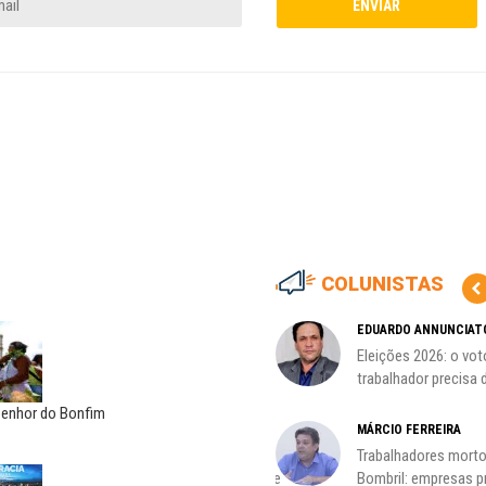
COLUNISTAS
MARCOS VERLAINE
EDUARDO ANNUNCIAT
as no
Nem reconstruir, nem
Eleições 2026: o vot
reinventar, o sindicalismo
trabalhador precisa d
precisa voltar...
Senhor do Bonfim
HO)
MÁRCIO FERREIRA
ADILSON ARAÚJO
Trabalhadores morto
s
A geopolítica nas eleições de
Bombril: empresas 