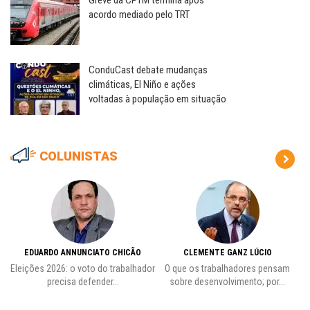
Greve da CPTM termina após
acordo mediado pelo TRT
ConduCast debate mudanças
climáticas, El Niño e ações
voltadas à população em situação
COLUNISTAS
EDUARDO ANNUNCIATO CHICÃO
CLEMENTE GANZ LÚCIO
 o
Eleições 2026: o voto do trabalhador
O que os trabalhadores pensam
L
precisa defender...
sobre desenvolvimento; por...