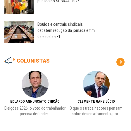
público no SUBRAC 2026
Boulos e centrais sindicais
debatem redução da jornada e fim
da escala 6×1
COLUNISTAS
EDUARDO ANNUNCIATO CHICÃO
CLEMENTE GANZ LÚCIO
 o
Eleições 2026: o voto do trabalhador
O que os trabalhadores pensam
L
precisa defender...
sobre desenvolvimento; por...