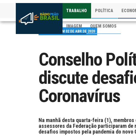
TRABALHO
POLÍTICA
ECONO
IMAGEM
QUEM SOMOS
PUBLICADO EM 02 DE ABR DE 2020
Conselho Polí
discute desafi
Coronavírus
Na manhã desta quarta-feira (1), membros 
assessores da Federação participaram de re
desafios impostos pela pandemia do novo 