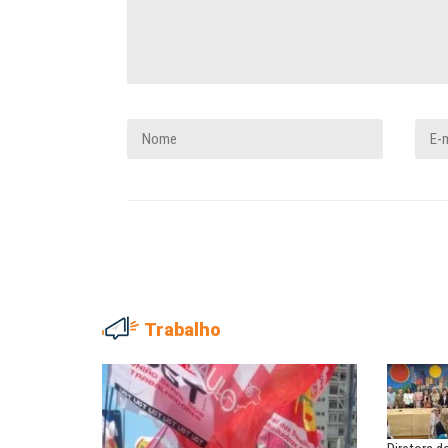
Trabalho
EDUARDO ANNUNCIATO CHI
Sem salário digno e prote
social, não existe...