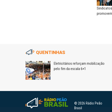
Sindicatos
promovem 
QUENTINHAS
as
Eletricitários reforçam mobilização
voltadas à
pelo fim da escala 6×1
© 2026 Rádio Peão
Brasil