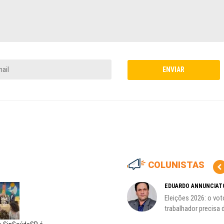
COLUNISTAS
CÃO
MIGUEL TORRES
EDUARDO ANNUNCIAT
ção
A luta continua: agora o foco é
Eleições 2026: o vot
o...
trabalhador precisa d