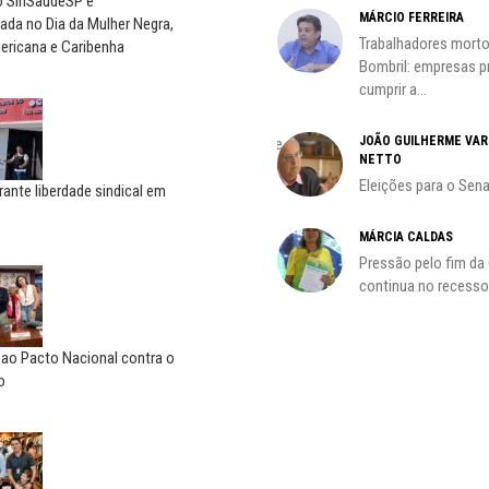
do SinSaúdeSP é
CARLOS LOPES
MÁRCIO FERREIRA
da no Dia da Mulher Negra,
O resgate do nosso Estado
Trabalhadores morto
ericana e Caribenha
Nacional; por Carlos...
Bombril: empresas 
cumprir a...
ADILSON ARAÚJO
JOÃO GUILHERME VA
A geopolítica nas eleições de
NETTO
outubro; por Adilson...
Eleições para o Sen
rante liberdade sindical em
HO)
MÁRCIA CALDAS
Pressão pelo fim da
s
continua no recesso.
 ao Pacto Nacional contra o
o