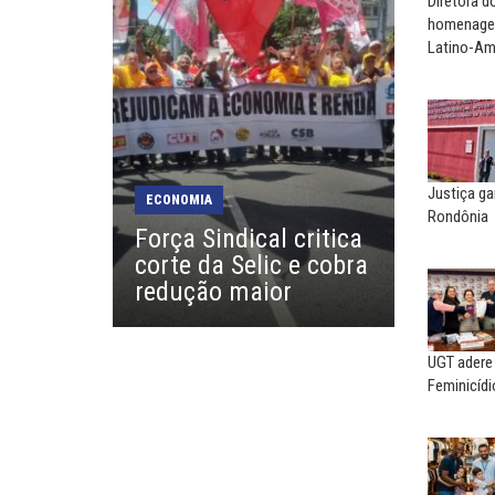
Diretora 
EUSÉBIO PINTO NETO
homenagea
A fortaleza do sindicato
Latino-Am
MARCOS VERLAINE
Nem reconstruir, nem
reinventar, o sindicalismo
precisa voltar...
Justiça ga
ECONOMIA
Rondônia
Força Sindical critica
SERGIO LUIZ LEITE (SERGIN
corte da Selic e cobra
Saúde mental:
responsabilidade de todo
redução maior
UGT adere
Feminicídi