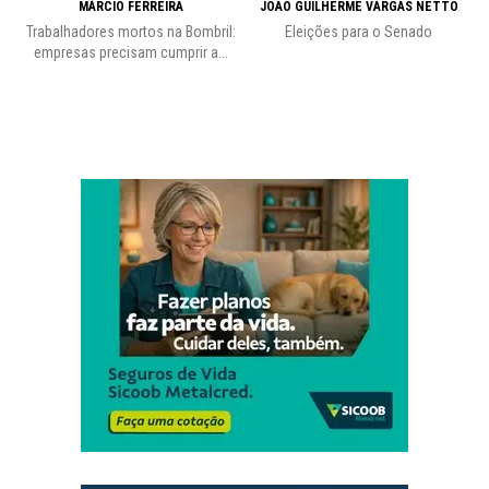
MÁRCIO FERREIRA
JOÃO GUILHERME VARGAS NETTO
Trabalhadores mortos na Bombril:
Eleições para o Senado
Pr
empresas precisam cumprir a...