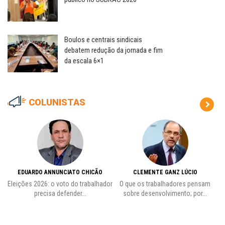
Boulos e centrais sindicais
debatem redução da jornada e fim
da escala 6×1
COLUNISTAS
EDUARDO ANNUNCIATO CHICÃO
CLEMENTE GANZ LÚCIO
 o
Eleições 2026: o voto do trabalhador
O que os trabalhadores pensam
L
precisa defender...
sobre desenvolvimento; por...