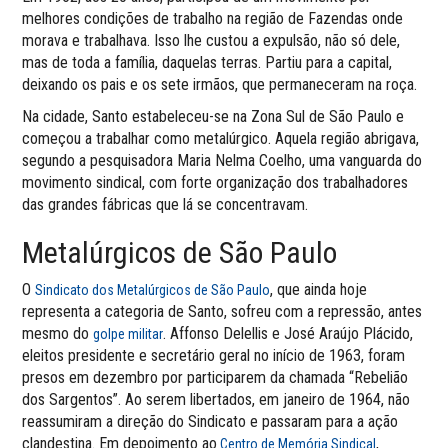
melhores condições de trabalho na região de Fazendas onde
morava e trabalhava. Isso lhe custou a expulsão, não só dele,
mas de toda a família, daquelas terras. Partiu para a capital,
deixando os pais e os sete irmãos, que permaneceram na roça.
Na cidade, Santo estabeleceu-se na Zona Sul de São Paulo e
começou a trabalhar como metalúrgico. Aquela região abrigava,
segundo a pesquisadora Maria Nelma Coelho, uma vanguarda do
movimento sindical, com forte organização dos trabalhadores
das grandes fábricas que lá se concentravam.
Metalúrgicos de São Paulo
O
, que ainda hoje
Sindicato dos Metalúrgicos de São Paulo
representa a categoria de Santo, sofreu com a repressão, antes
mesmo do
. Affonso Delellis e José Araújo Plácido,
golpe militar
eleitos presidente e secretário geral no início de 1963, foram
presos em dezembro por participarem da chamada “Rebelião
dos Sargentos”. Ao serem libertados, em janeiro de 1964, não
reassumiram a direção do Sindicato e passaram para a ação
clandestina. Em depoimento ao
,
Centro de Memória Sindical