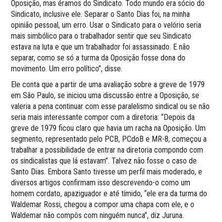
Oposição, mas éramos do Sindicato. Todo mundo era sócio do
Sindicato, inclusive ele. Separar o Santo Dias foi, na minha
opinião pessoal, um erro. Usar o Sindicato para o velório seria
mais simbólico para o trabalhador sentir que seu Sindicato
estava na luta e que um trabalhador foi assassinado. E não
separar, como se só a turma da Oposição fosse dona do
movimento. Um erro político”, disse.
Ele conta que a partir de uma avaliação sobre a greve de 1979
em São Paulo, se iniciou uma discussão entre a Oposição, se
valeria a pena continuar com esse paralelismo sindical ou se não
seria mais interessante compor com a diretoria: “Depois da
greve de 1979 ficou claro que havia um racha na Oposição. Um
segmento, representado pelo PCB, PCdoB e MR-8, começou a
trabalhar a possibilidade de entrar na diretoria compondo com
os sindicalistas que lá estavam”. Talvez não fosse o caso de
Santo Dias. Embora Santo tivesse um perfil mais moderado, e
diversos artigos confirmam isso descrevendo-o como um
homem cordato, apaziguador e até tímido, “ele era da turma do
Waldemar Rossi, chegou a compor uma chapa com ele, e o
Waldemar não compôs com ninguém nunca”, diz Juruna.