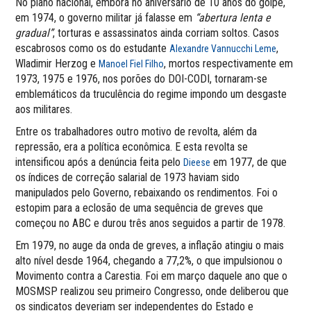
No plano nacional, embora no aniversário de 10 anos do golpe,
em 1974, o governo militar já falasse em
“abertura lenta e
gradual”
, torturas e assassinatos ainda corriam soltos. Casos
escabrosos como os do estudante
,
Alexandre Vannucchi Leme
Wladimir Herzog e
, mortos respectivamente em
Manoel Fiel Filho
1973, 1975 e 1976, nos porões do DOI-CODI, tornaram-se
emblemáticos da truculência do regime impondo um desgaste
aos militares.
Entre os trabalhadores outro motivo de revolta, além da
repressão, era a política econômica. E esta revolta se
intensificou após a denúncia feita pelo
em 1977, de que
Dieese
os índices de correção salarial de 1973 haviam sido
manipulados pelo Governo, rebaixando os rendimentos. Foi o
estopim para a eclosão de uma sequência de greves que
começou no ABC e durou três anos seguidos a partir de 1978.
Em 1979, no auge da onda de greves, a inflação atingiu o mais
alto nível desde 1964, chegando a 77,2%, o que impulsionou o
Movimento contra a Carestia. Foi em março daquele ano que o
MOSMSP realizou seu primeiro Congresso, onde deliberou que
os sindicatos deveriam ser independentes do Estado e