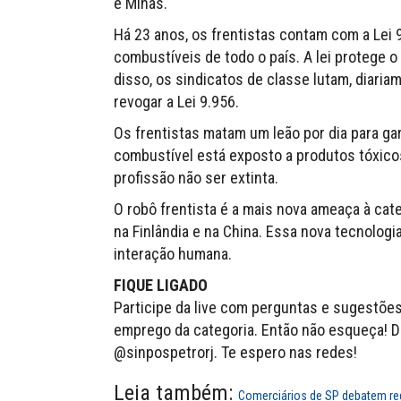
e Minas.
Há 23 anos, os frentistas contam com a Lei
combustíveis de todo o país. A lei protege 
disso, os sindicatos de classe lutam, diari
revogar a Lei 9.956.
Os frentistas matam um leão por dia para gar
combustível está exposto a produtos tóxicos, 
profissão não ser extinta.
O robô frentista é a mais nova ameaça à cat
na Finlândia e na China. Essa nova tecnologi
interação humana.
FIQUE LIGADO
Participe da live com perguntas e sugestõ
emprego da categoria. Então não esqueça! Di
@sinpospetrorj. Te espero nas redes!
Leia também:
Comerciários de SP debatem re