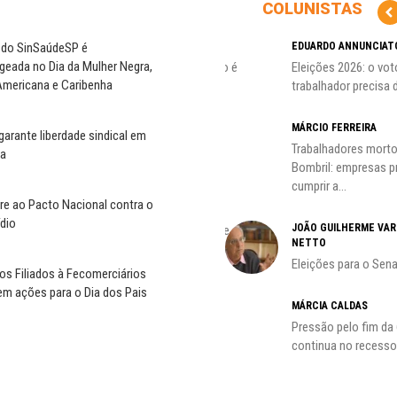
COLUNISTAS
CÃO
a do SinSaúdeSP é
MIGUEL TORRES
EDUARDO ANNUNCIAT
eada no Dia da Mulher Negra,
ção
A luta continua: agora o foco é
Eleições 2026: o vot
Americana e Caribenha
o...
trabalhador precisa d
CARLOS LOPES
MÁRCIO FERREIRA
garante liberdade sindical em
O resgate do nosso Estado
Trabalhadores morto
ia
Nacional; por Carlos...
Bombril: empresas 
cumprir a...
re ao Pacto Nacional contra o
ADILSON ARAÚJO
dio
JOÃO GUILHERME VA
A geopolítica nas eleições de
NETTO
outubro; por Adilson...
Eleições para o Sen
os Filiados à Fecomerciários
m ações para o Dia dos Pais
HO)
MÁRCIA CALDAS
Pressão pelo fim da
s
continua no recesso.