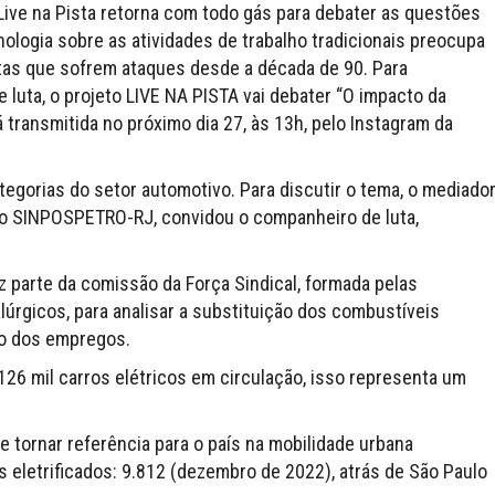
Live na Pista retorna com todo gás para debater as questões
nologia sobre as atividades de trabalho tradicionais preocupa
istas que sofrem ataques desde a década de 90. Para
e luta, o projeto LIVE NA PISTA vai debater “O impacto da
á transmitida no próximo dia 27, às 13h, pelo Instagram da
egorias do setor automotivo. Para discutir o tema, o mediado
 do SINPOSPETRO-RJ, convidou o companheiro de luta,
z parte da comissão da Força Sindical, formada pelas
úrgicos, para analisar a substituição dos combustíveis
ão dos empregos.
126 mil carros elétricos em circulação, isso representa um
 tornar referência para o país na mobilidade urbana
s eletrificados: 9.812 (dezembro de 2022), atrás de São Paulo