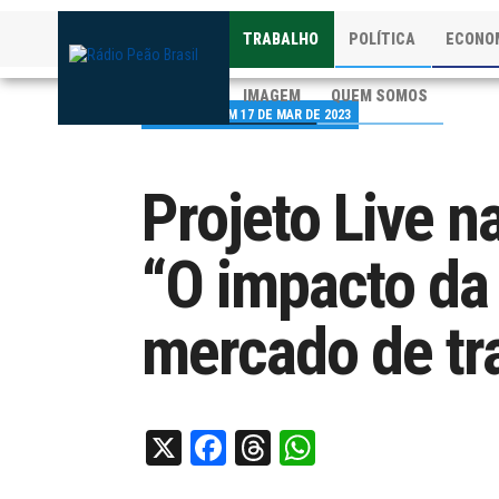
TRABALHO
POLÍTICA
ECONO
IMAGEM
QUEM SOMOS
PUBLICADO EM 17 DE MAR DE 2023
Projeto Live n
“O impacto da
mercado de tr
X
Facebook
Threads
WhatsApp