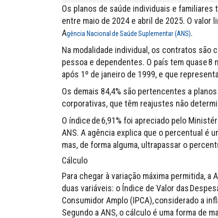
Os planos de saúde individuais e familiares 
entre maio de 2024 e abril de 2025. O valor l
A
.
gência Nacional de Saúde Suplementar (ANS)
Na modalidade individual, os contratos são 
pessoa e dependentes. O país tem quase 8 mi
após 1º de janeiro de 1999, e que represen
Os demais 84,4% são pertencentes a planos 
corporativas, que têm reajustes não determ
O índice de 6,91% foi apreciado pelo Ministé
ANS. A agência explica que o percentual é u
mas, de forma alguma, ultrapassar o percent
Cálculo
Para chegar à variação máxima permitida, a 
duas variáveis: o Índice de Valor das Despes
Consumidor Amplo (IPCA), considerado a infla
Segundo a ANS, o cálculo é uma forma de ma