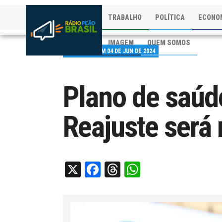
TRABALHO
POLÍTICA
ECONO
IMAGEM
QUEM SOMOS
PUBLICADO EM 04 DE JUN DE 2024
Plano de saúde
Reajuste será
X
Facebook
Threads
WhatsApp