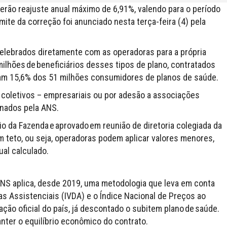
terão reajuste anual máximo de 6,91%, valendo para o período
imite da correção foi anunciado nesta terça-feira (4) pela
celebrados diretamente com as operadoras para a própria
lhões de beneficiários desses tipos de plano, contratados
tam 15,6% dos 51 milhões consumidores de planos de saúde.
coletivos – empresariais ou por adesão a associações
inados pela ANS.
rio da Fazenda e aprovado em reunião de diretoria colegiada da
m teto, ou seja, operadoras podem aplicar valores menores,
ual calculado.
ANS aplica, desde 2019, uma metodologia que leva em conta
as Assistenciais (IVDA) e o Índice Nacional de Preços ao
ção oficial do país, já descontado o subitem plano de saúde.
nter o equilíbrio econômico do contrato.