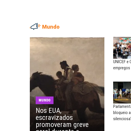
Mundo
NILTON NECO
SERGIO LUIZ LEITE (SERGIN
Sindec: 94 anos de união e
Saúde mental:
lutas
responsabilidade de todo
UNICEF e 
MARIA AUXILIADORA
MARCOS VERLAINE
empregos 
Agosto Lilás: todos e todas no
Nem reconstruir, nem
combate à...
reinventar, o sindicalismo
precisa voltar...
EDUARDO ANNUNCIATO CHICÃO
MIGUEL TORRES
Sem salário digno e proteção
MUNDO
social, não existe...
A luta continua: agora o f
Parlament
Nos EUA,
o...
bloqueio 
escravizados
silenciosa
EUSÉBIO PINTO NETO
promoveram greve
CARLOS LOPES
A fortaleza do sindicato