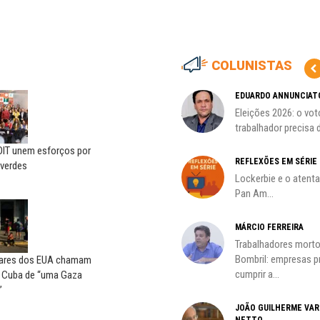
COLUNISTAS
HO)
ADILSON ARAÚJO
EDUARDO ANNUNCIAT
A geopolítica nas eleições de
Eleições 2026: o vot
s
outubro; por Adilson...
trabalhador precisa d
OIT unem esforços por
REFLEXÕES EM SÉRIE
verdes
Lockerbie e o atent
Pan Am...
MÁRCIO FERREIRA
Trabalhadores morto
oco é
Bombril: empresas 
ares dos EUA chamam
cumprir a...
a Cuba de “uma Gaza
”
JOÃO GUILHERME VA
NETTO