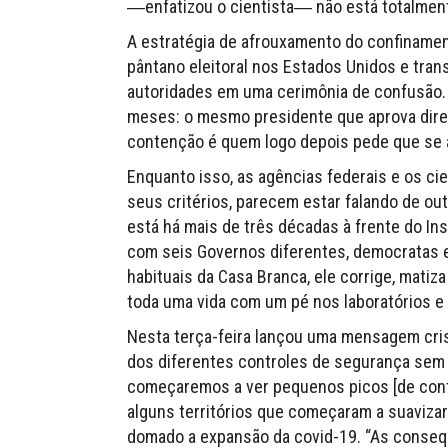
―enfatizou o cientista― não está totalment
A estratégia de afrouxamento do confiname
pântano eleitoral nos Estados Unidos e tra
autoridades em uma cerimônia de confusão.
meses: o mesmo presidente que aprova dire
contenção é quem logo depois pede que se 
Enquanto isso, as agências federais e os ci
seus critérios, parecem estar falando de outr
está há mais de três décadas à frente do Ins
com seis Governos diferentes, democratas e
habituais da Casa Branca, ele corrige, mati
toda uma vida com um pé nos laboratórios e
Nesta terça-feira lançou uma mensagem cris
dos diferentes controles de segurança sem 
começaremos a ver pequenos picos [de contág
alguns territórios que começaram a suaviza
domado a expansão da covid-19. “As consequ