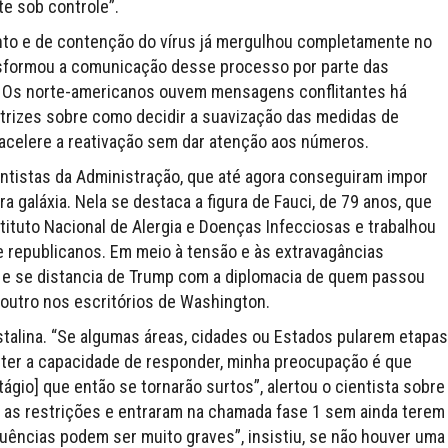
e sob controle”.
nto e de contenção do vírus já mergulhou completamente no
nsformou a comunicação desse processo por parte das
 Os norte-americanos ouvem mensagens conflitantes há
trizes sobre como decidir a suavização das medidas de
acelere a reativação sem dar atenção aos números.
entistas da Administração, que até agora conseguiram impor
a galáxia. Nela se destaca a figura de Fauci, de 79 anos, que
tituto Nacional de Alergia e Doenças Infecciosas e trabalhou
 republicanos. Em meio à tensão e às extravagâncias
za e se distancia de Trump com a diplomacia de quem passou
 outro nos escritórios de Washington.
talina. “Se algumas áreas, cidades ou Estados pularem etapas
ter a capacidade de responder, minha preocupação é que
io] que então se tornarão surtos”, alertou o cientista sobre
r as restrições e entraram na chamada fase 1 sem ainda terem
ências podem ser muito graves”, insistiu, se não houver uma