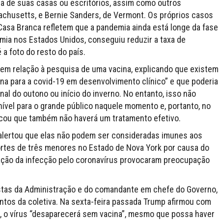
ia de suas casas ou escritórios, assim como outros
chusetts, e Bernie Sanders, de Vermont. Os próprios casos
asa Branca refletem que a pandemia ainda está longe da fase
mia nos Estados Unidos, conseguiu reduzir a taxa de
a foto do resto do país.
em relação à pesquisa de uma vacina, explicando que existem
na para a covid-19 em desenvolvimento clínico” e que poderia
al do outono ou início do inverno. No entanto, isso não
nível para o grande público naquele momento e, portanto, no
tacou que também não haverá um tratamento efetivo.
e alertou que elas não podem ser consideradas imunes aos
mortes de três menores no Estado de Nova York por causa do
ção da infecção pelo coronavírus provocaram preocupação
stas da Administração e do comandante em chefe do Governo,
tos da coletiva. Na sexta-feira passada Trump afirmou com
, o vírus “desaparecerá sem vacina”, mesmo que possa haver