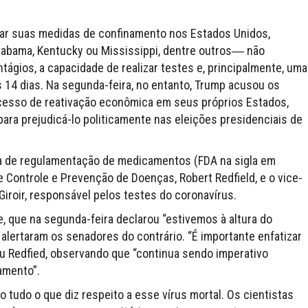
zar suas medidas de confinamento nos Estados Unidos,
abama, Kentucky ou Mississippi, dentre outros― não
gios, a capacidade de realizar testes e, principalmente, uma
14 dias. Na segunda-feira, no entanto, Trump acusou os
cesso de reativação econômica em seus próprios Estados,
para prejudicá-lo politicamente nas eleições presidenciais de
cia de regulamentação de medicamentos (FDA na sigla em
e Controle e Prevenção de Doenças, Robert Redfield, e o vice-
iroir, responsável pelos testes do coronavírus.
, que na segunda-feira declarou “estivemos à altura do
lertaram os senadores do contrário. “É importante enfatizar
ou Redfied, observando que “continua sendo imperativo
amento”.
 tudo o que diz respeito a esse vírus mortal. Os cientistas